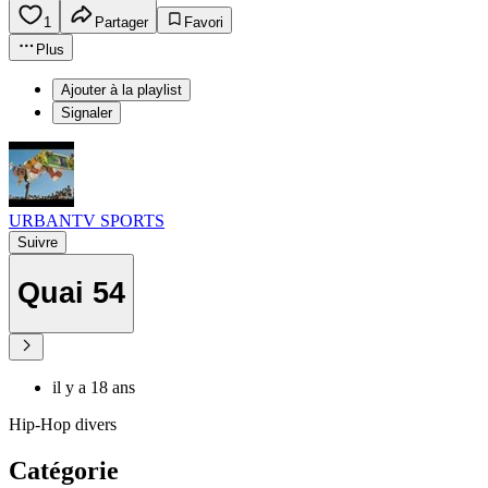
1
Partager
Favori
Plus
Ajouter à la playlist
Signaler
URBANTV SPORTS
Suivre
Quai 54
il y a 18 ans
Hip-Hop divers
Catégorie