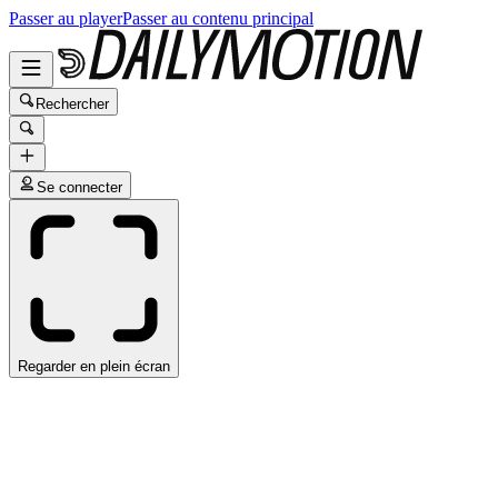
Passer au player
Passer au contenu principal
Rechercher
Se connecter
Regarder en plein écran