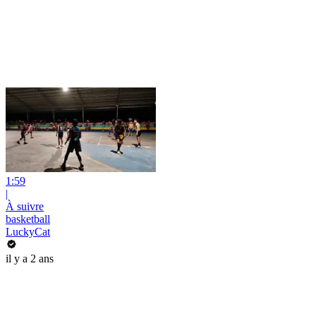
1:59
|
À suivre
basketball
LuckyCat
il y a 2 ans