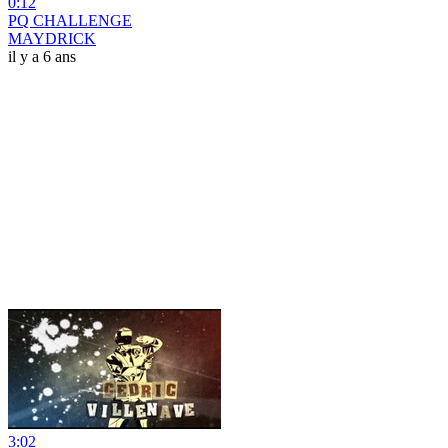
0:12
PQ CHALLENGE
MAYDRICK
il y a 6 ans
3:02