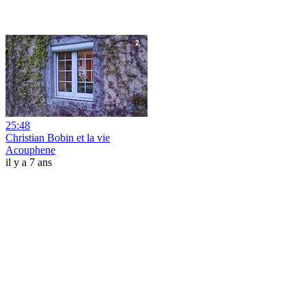
25:48
Christian Bobin et la vie
Acouphene
il y a 7 ans