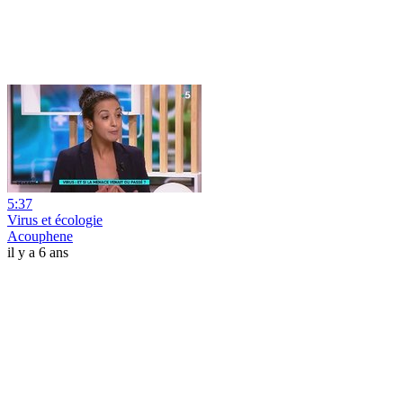
5:37
Virus et écologie
Acouphene
il y a 6 ans