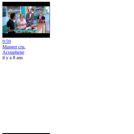
9:59
Manger cru.
Acouphene
il y a 8 ans