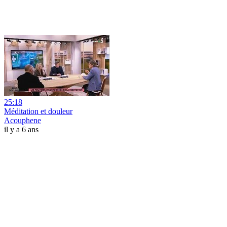
25:18
Méditation et douleur
Acouphene
il y a 6 ans