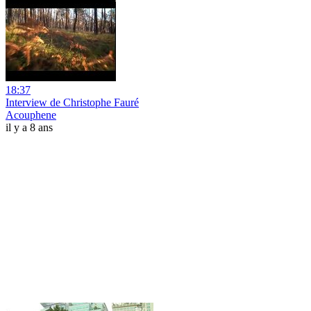
18:37
Interview de Christophe Fauré
Acouphene
il y a 8 ans