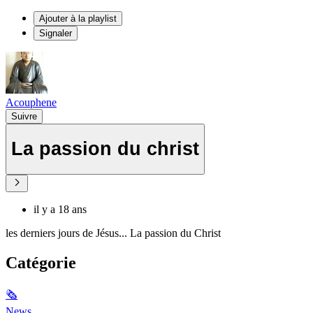
Ajouter à la playlist
Signaler
Acouphene
Suivre
La passion du christ
il y a 18 ans
les derniers jours de Jésus... La passion du Christ
Catégorie
🗞
News