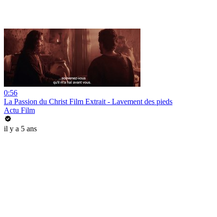
0:56
La Passion du Christ Film Extrait - Lavement des pieds
Actu Film
il y a 5 ans