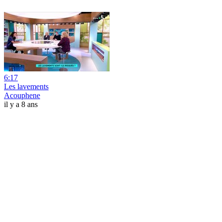
6:17
Les lavements
Acouphene
il y a 8 ans