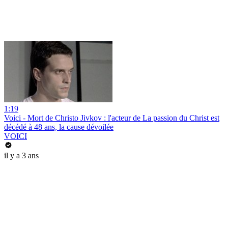
1:19
Voici - Mort de Christo Jivkov : l'acteur de La passion du Christ est
décédé à 48 ans, la cause dévoilée
VOICI
il y a 3 ans