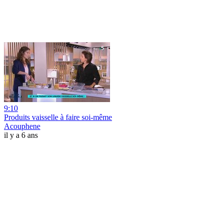
9:10
Produits vaisselle à faire soi-même
Acouphene
il y a 6 ans