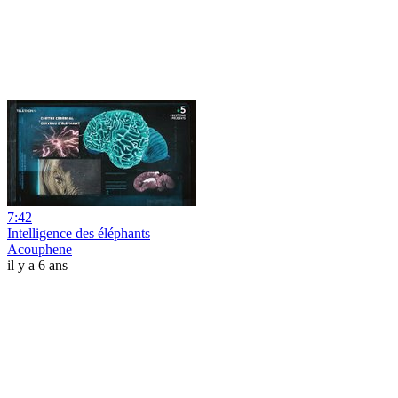
7:42
Intelligence des éléphants
Acouphene
il y a 6 ans