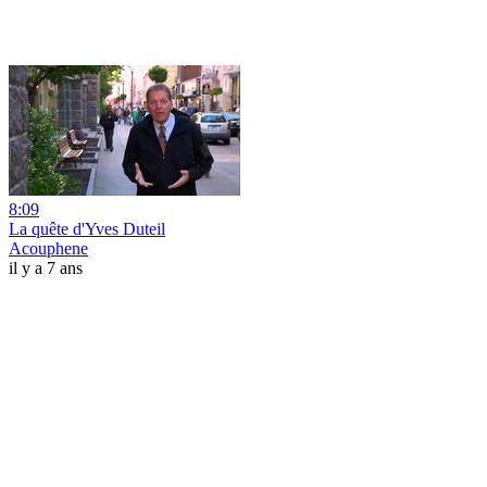
8:09
La quête d'Yves Duteil
Acouphene
il y a 7 ans