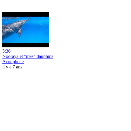
5:36
Nooraya et "mes" dauphins
Acouphene
il y a 7 ans