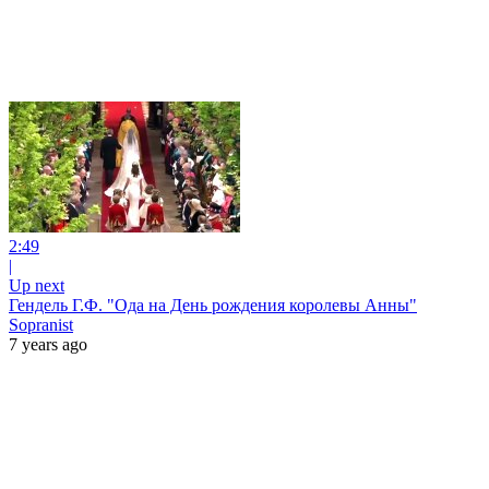
2:49
|
Up next
Гендель Г.Ф. "Ода на День рождения королевы Анны"
Sopranist
7 years ago