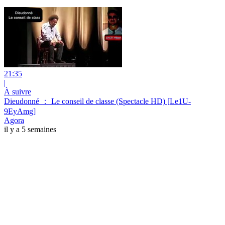
21:35
|
À suivre
Dieudonné ： Le conseil de classe (Spectacle HD) [Le1U-
9EyAmg]
Agora
il y a 5 semaines