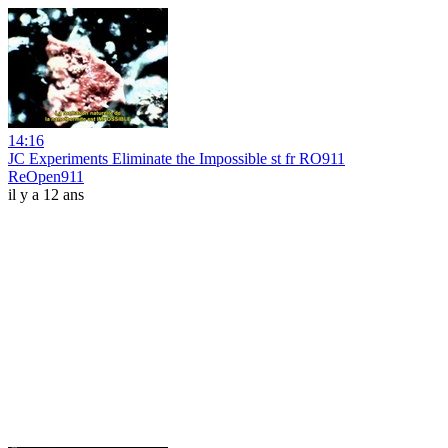
14:16
JC Experiments Eliminate the Impossible st fr RO911
ReOpen911
il y a 12 ans