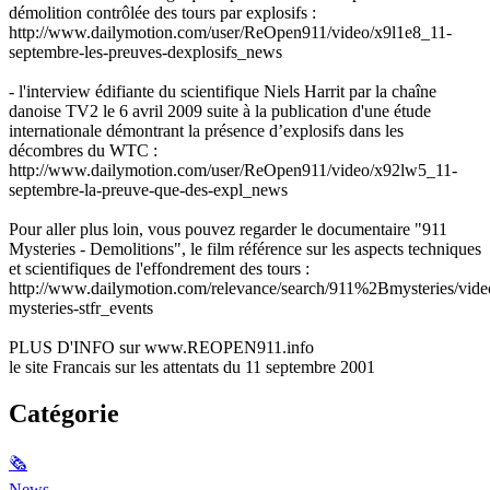
démolition contrôlée des tours par explosifs :
http://www.dailymotion.com/user/ReOpen911/video/x9l1e8_11-
septembre-les-preuves-dexplosifs_news
- l'interview édifiante du scientifique Niels Harrit par la chaîne
danoise TV2 le 6 avril 2009 suite à la publication d'une étude
internationale démontrant la présence d’explosifs dans les
décombres du WTC :
http://www.dailymotion.com/user/ReOpen911/video/x92lw5_11-
septembre-la-preuve-que-des-expl_news
Pour aller plus loin, vous pouvez regarder le documentaire "911
Mysteries - Demolitions", le film référence sur les aspects techniques
et scientifiques de l'effondrement des tours :
http://www.dailymotion.com/relevance/search/911%2Bmysteries/vide
mysteries-stfr_events
PLUS D'INFO sur www.REOPEN911.info
le site Francais sur les attentats du 11 septembre 2001
Catégorie
🗞
News