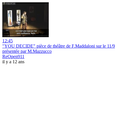
12:45
"YOU DECIDE" pièce de théâtre de F.Maddaloni sur le 11/9
présentée par M.Mazzucco
ReOpen911
il y a 12 ans