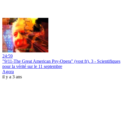
24:59
"9/11-The Great American Psy-Opera" (vost fr). 3 - Scientifiques
pour la vérité sur le 11 septembre
Agora
il y a 3 ans