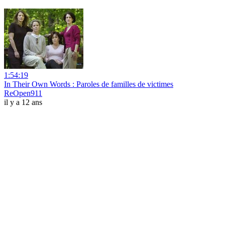
1:54:19
In Their Own Words : Paroles de familles de victimes
ReOpen911
il y a 12 ans