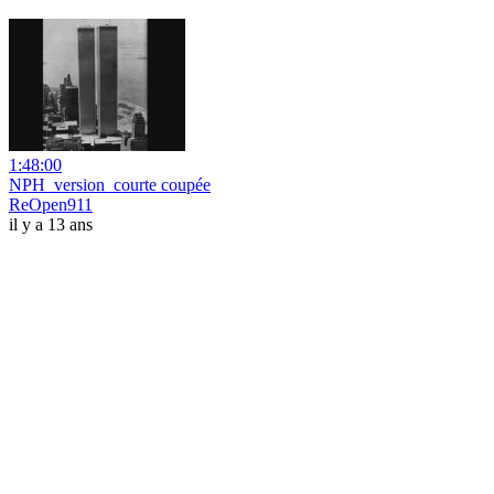
1:48:00
NPH_version_courte coupée
ReOpen911
il y a 13 ans