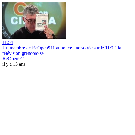
11:54
Un membre de ReOpen911 annonce une soirée sur le 11/9 à la
télévision grenobloise
ReOpen911
il y a 13 ans