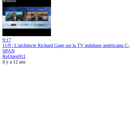
9:17
11/9 : L'architecte Richard Gage sur la TV publique américaine C-
SPAN
ReOpen911
il y a 12 ans