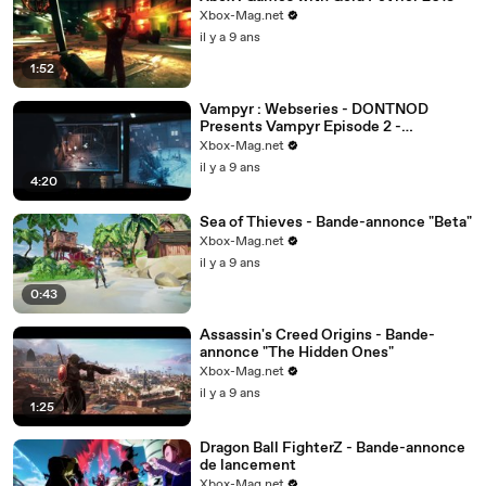
Xbox-Mag.net
il y a 9 ans
1:52
Vampyr : Webseries - DONTNOD
Presents Vampyr Episode 2 -
"BanArchitects of the Obscure"
Xbox-Mag.net
il y a 9 ans
4:20
Sea of Thieves - Bande-annonce "Beta"
Xbox-Mag.net
il y a 9 ans
0:43
Assassin's Creed Origins - Bande-
annonce "The Hidden Ones"
Xbox-Mag.net
il y a 9 ans
1:25
Dragon Ball FighterZ - Bande-annonce
de lancement
Xbox-Mag.net