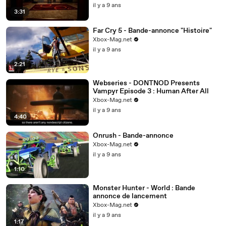
il y a 9 ans
3:31
Far Cry 5 - Bande-annonce "Histoire"
Xbox-Mag.net
il y a 9 ans
2:21
Webseries - DONTNOD Presents
Vampyr Episode 3 : Human After All
Xbox-Mag.net
il y a 9 ans
4:40
Onrush - Bande-annonce
Xbox-Mag.net
il y a 9 ans
1:10
Monster Hunter - World : Bande
annonce de lancement
Xbox-Mag.net
il y a 9 ans
1:17