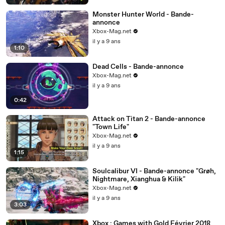
Monster Hunter World - Bande-
annonce
Xbox-Mag.net
il y a 9 ans
1:10
Dead Cells - Bande-annonce
Xbox-Mag.net
il y a 9 ans
0:42
Attack on Titan 2 - Bande-annonce
"Town Life"
Xbox-Mag.net
il y a 9 ans
1:15
Soulcalibur VI - Bande-annonce "Grøh,
Nightmare, Xianghua & Kilik"
Xbox-Mag.net
il y a 9 ans
3:03
Xbox : Games with Gold Février 2018