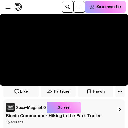
Passer au player
Passer au contenu principal
Se connecter
Like
Partager
Favori
Suivre
Xbox-Mag.net
Bionic Commando - Hiking in the Park Trailer
il y a 18 ans