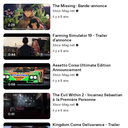
The Missing : Bande-annonce
Xbox-Mag.net
il y a 8 ans
2:28
Farming Simulator 19 - Trailer
d'annonce
Xbox-Mag.net
il y a 8 ans
0:44
Assetto Corsa Ultimate Edition
Announcement
Xbox-Mag.net
il y a 8 ans
0:58
The Evil Within 2 - Incarnez Sebastian
à la Première Personne
Xbox-Mag.net
il y a 8 ans
0:41
Kingdom Come Deliverance - Trailer