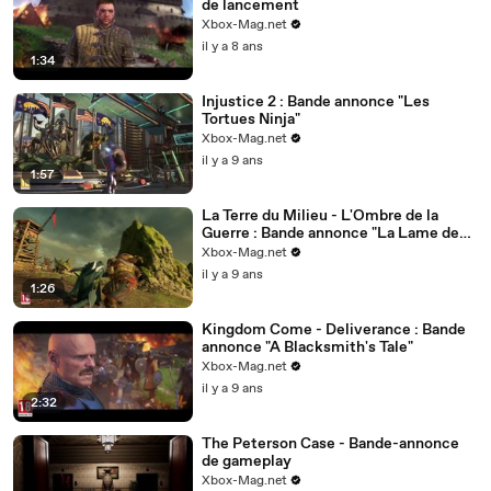
de lancement
Xbox-Mag.net
il y a 8 ans
1:34
Injustice 2 : Bande annonce "Les
Tortues Ninja"
Xbox-Mag.net
il y a 9 ans
1:57
La Terre du Milieu - L'Ombre de la
Guerre : Bande annonce "La Lame de
Galadriel"
Xbox-Mag.net
il y a 9 ans
1:26
Kingdom Come - Deliverance : Bande
annonce "A Blacksmith's Tale"
Xbox-Mag.net
il y a 9 ans
2:32
The Peterson Case - Bande-annonce
de gameplay
Xbox-Mag.net