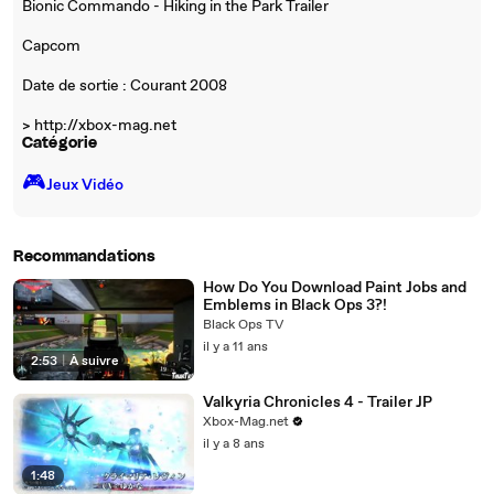
Bionic Commando - Hiking in the Park Trailer
Capcom
Date de sortie : Courant 2008
> http://xbox-mag.net
Catégorie
🎮️
Jeux Vidéo
Recommandations
How Do You Download Paint Jobs and
Emblems in Black Ops 3?!
Black Ops TV
il y a 11 ans
2:53
|
À suivre
Valkyria Chronicles 4 - Trailer JP
Xbox-Mag.net
il y a 8 ans
1:48