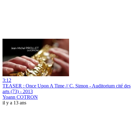
3:12
TEASER : Once Upon A Time // C. Simon - Auditorium cité des
arts (73) - 2013
Yoann COTRON
il y a 13 ans