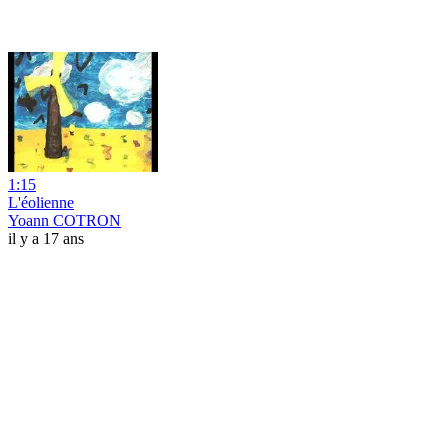
1:15
L'éolienne
Yoann COTRON
il y a 17 ans