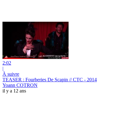
2:02
|
À suivre
TEASER : Fourberies De Scapin // CTC - 2014
Yoann COTRON
il y a 12 ans