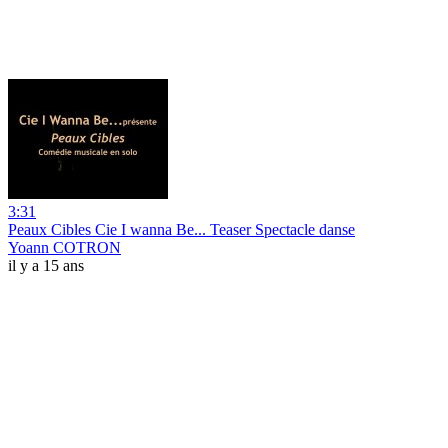
3:31
Peaux Cibles Cie I wanna Be... Teaser Spectacle danse
Yoann COTRON
il y a 15 ans