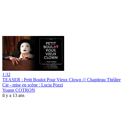
1:32
TEASER : Petit Boulot Pour Vieux Clown /// Chapiteau Théâtre
Cie - mise en scène : Lucia Pozzi
Yoann COTRON
il y a 13 ans