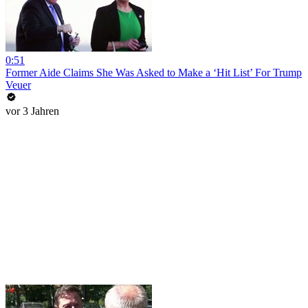
0:51
Former Aide Claims She Was Asked to Make a ‘Hit List’ For Trump
Veuer
vor 3 Jahren