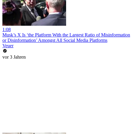
1:08
Musk’s X Is ‘the Platform With the Largest Ratio of Misinformation
or Disinformation’ Amongst All Social Media Platforms
Veuer
vor 3 Jahren