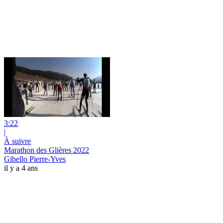
3:22
|
À suivre
Marathon des Glières 2022
Gibello Pierre-Yves
il y a 4 ans