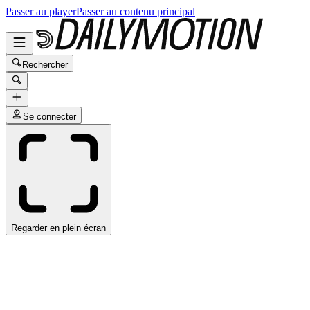
Passer au player
Passer au contenu principal
Rechercher
Se connecter
Regarder en plein écran