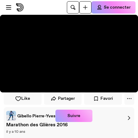
Passer au player
Passer au contenu principal
Se connecter
Like
Partager
Favori
Suivre
Gibello Pierre-Yves
Marathon des Glières 2016
il y a 10 ans