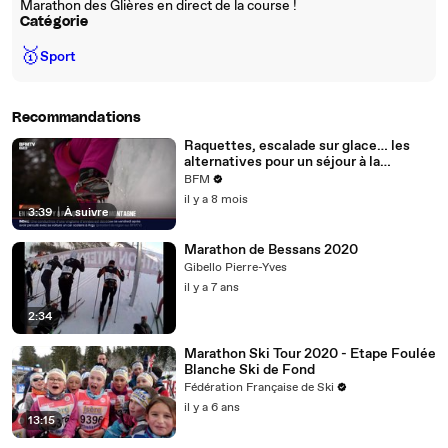
Marathon des Glières en direct de la course !
Catégorie
🥇
Sport
Recommandations
Raquettes, escalade sur glace… les
alternatives pour un séjour à la
montagne sans faire de ski
BFM
il y a 8 mois
3:39
|
À suivre
Marathon de Bessans 2020
Gibello Pierre-Yves
il y a 7 ans
2:34
Marathon Ski Tour 2020 - Etape Foulée
Blanche Ski de Fond
Fédération Française de Ski
il y a 6 ans
13:15