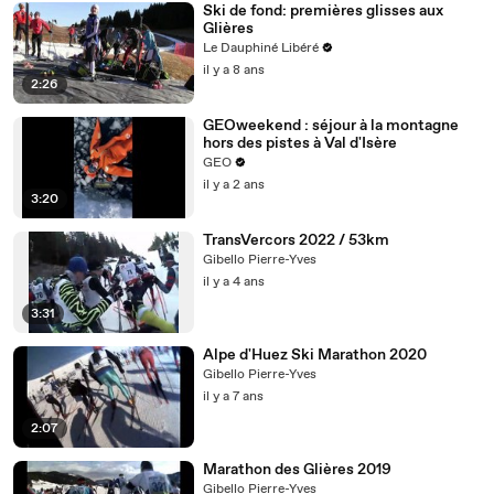
Ski de fond: premières glisses aux
Glières
Le Dauphiné Libéré
il y a 8 ans
2:26
GEOweekend : séjour à la montagne
hors des pistes à Val d'Isère
GEO
il y a 2 ans
3:20
TransVercors 2022 / 53km
Gibello Pierre-Yves
il y a 4 ans
3:31
Alpe d'Huez Ski Marathon 2020
Gibello Pierre-Yves
il y a 7 ans
2:07
Marathon des Glières 2019
Gibello Pierre-Yves