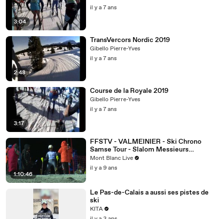
il y a 7 ans
3:04
TransVercors Nordic 2019
Gibello Pierre-Yves
il y a 7 ans
2:48
Course de la Royale 2019
Gibello Pierre-Yves
il y a 7 ans
3:17
FFSTV - VALMEINIER - Ski Chrono
Samse Tour - Slalom Messieurs
Manche 2
Mont Blanc Live
il y a 9 ans
1:10:46
Le Pas-de-Calais a aussi ses pistes de
ski
KITA