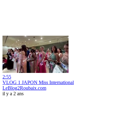
2:55
VLOG 1 JAPON Miss International
LeBlog2Roubaix.com
il y a 2 ans