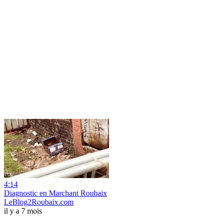
4:14
Diagnostic en Marchant Roubaix
LeBlog2Roubaix.com
il y a 7 mois