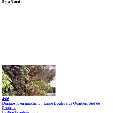
il y a 5 mois
4:06
Diagnostic en marchant – Linné Boulevards Quartiers Sud de
Roubaix
LeBlog2Roubaix.com