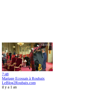
7:48
Mariage Ecossais à Roubaix
LeBlog2Roubaix.com
il y a 1 an