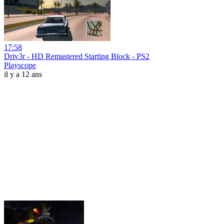
17:58
Driv3r - HD Remastered Starting Block - PS2
Playscope
il y a 12 ans