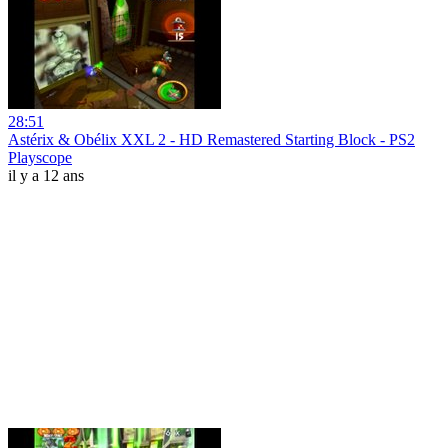
28:51
Astérix & Obélix XXL 2 - HD Remastered Starting Block - PS2
Playscope
il y a 12 ans