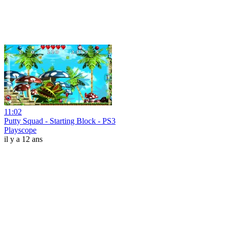
11:02
Putty Squad - Starting Block - PS3
Playscope
il y a 12 ans