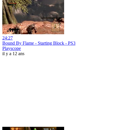
24:27
Bound By Flame - Starting Block - PS3
Playscope
il y a 12 ans