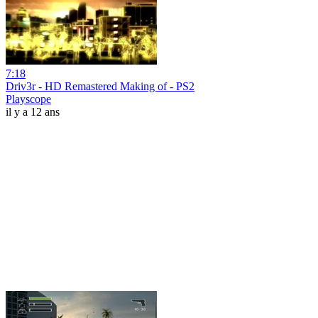
7:18
Driv3r - HD Remastered Making of - PS2
Playscope
il y a 12 ans