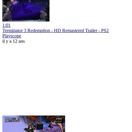
1:01
Terminator 3 Redemption - HD Remastered Trailer - PS2
Playscope
il y a 12 ans