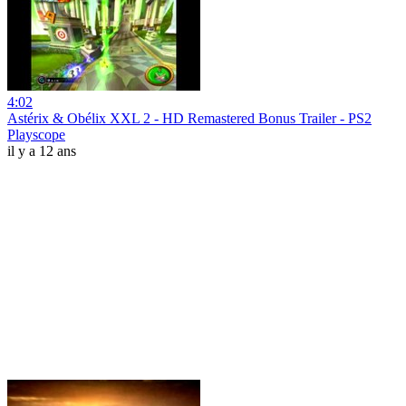
4:02
Astérix & Obélix XXL 2 - HD Remastered Bonus Trailer - PS2
Playscope
il y a 12 ans