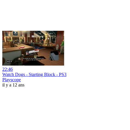
22:46
Watch Dogs - Starting Block - PS3
Playscope
il y a 12 ans