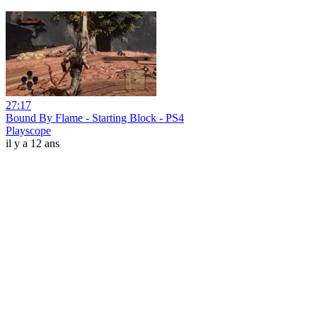
27:17
Bound By Flame - Starting Block - PS4
Playscope
il y a 12 ans