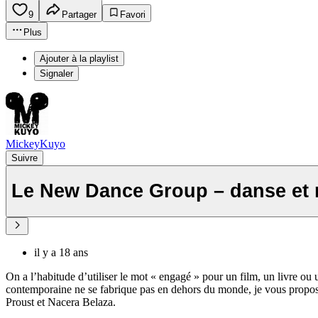
9
Partager
Favori
Plus
Ajouter à la playlist
Signaler
MickeyKuyo
Suivre
Le New Dance Group – danse et 
il y a 18 ans
On a l’habitude d’utiliser le mot « engagé » pour un film, un livre ou 
contemporaine ne se fabrique pas en dehors du monde, je vous propos
Proust et Nacera Belaza.