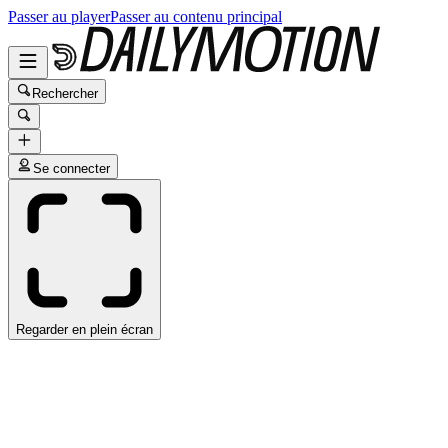
Passer au player
Passer au contenu principal
Rechercher
Se connecter
Regarder en plein écran