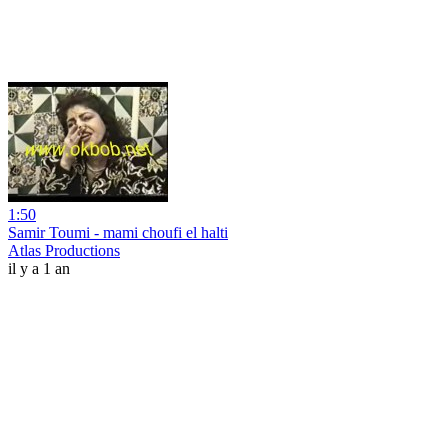
1:50
Samir Toumi - mami choufi el halti
Atlas Productions
il y a 1 an