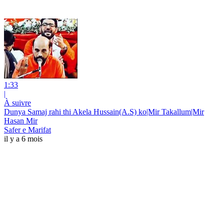
1:33
|
À suivre
Dunya Samaj rahi thi Akela Hussain(A.S) ko|Mir Takallum|Mir
Hasan Mir
Safer e Marifat
il y a 6 mois