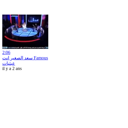
2:06
سعد الصغير انت Famous
عبثيات
il y a 2 ans