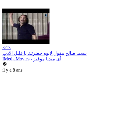
3:13
سعيد صالح بيقول لابوه حضرتك يا قليل الادب
IMediaMovies - أى ميديا موفيز
il y a 8 ans