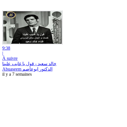
9:38
|
À suivre
خالد سعيد - قول يا غايب علينا
Abuaseem الدكتور ابوعاصم
il y a 7 semaines