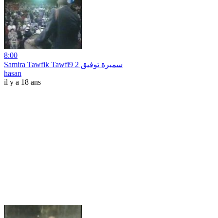
8:00
Samira Tawfik Tawfi9 سميرة توفيق 2
hasan
il y a 18 ans