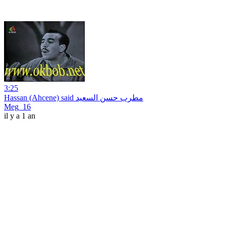
3:25
Hassan (Ahcene) said مطرب حسن السعيد
Meg_16
il y a 1 an