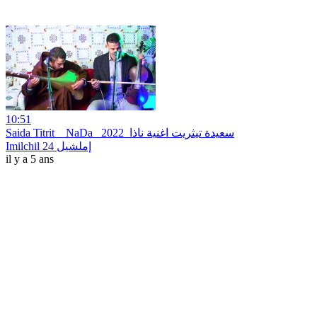
10:51
Saida Titrit _ NaDa _2022_سعيدة تيثريت اغنية ناذا
Imilchil 24 إملشيل
il y a 5 ans