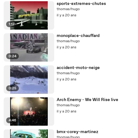
sports-extremes-chutes
thomas/hugo
il y a 20 ans
1:17
monoplace-chauffard
thomas/hugo
il y a 20 ans
0:24
accident-moto-neige
thomas/hugo
il y a 20 ans
0:25
Arch Enemy - We Will Rise live
thomas/hugo
il y a 20 ans
4:46
bmx-corey-martinez
thomas/hugo