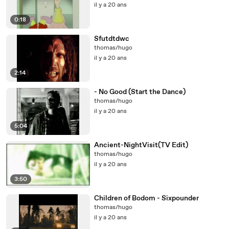
il y a 20 ans
0:18
Sfutdtdwc
thomas/hugo
il y a 20 ans
2:14
- No Good (Start the Dance)
thomas/hugo
il y a 20 ans
5:04
Ancient-NightVisit(TV Edit)
thomas/hugo
il y a 20 ans
3:50
Children of Bodom - Sixpounder
thomas/hugo
il y a 20 ans