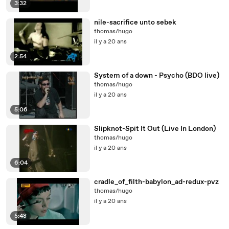
3:32
nile-sacrifice unto sebek
thomas/hugo
il y a 20 ans
2:54
System of a down - Psycho (BDO live)
thomas/hugo
il y a 20 ans
5:06
Slipknot-Spit It Out (Live In London)
thomas/hugo
il y a 20 ans
6:04
cradle_of_filth-babylon_ad-redux-pvz
thomas/hugo
il y a 20 ans
5:48