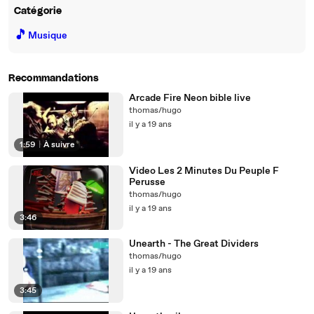
Catégorie
🎵
Musique
Recommandations
Arcade Fire Neon bible live
thomas/hugo
il y a 19 ans
1:59
|
À suivre
Video Les 2 Minutes Du Peuple F
Perusse
thomas/hugo
il y a 19 ans
3:46
Unearth - The Great Dividers
thomas/hugo
il y a 19 ans
3:45