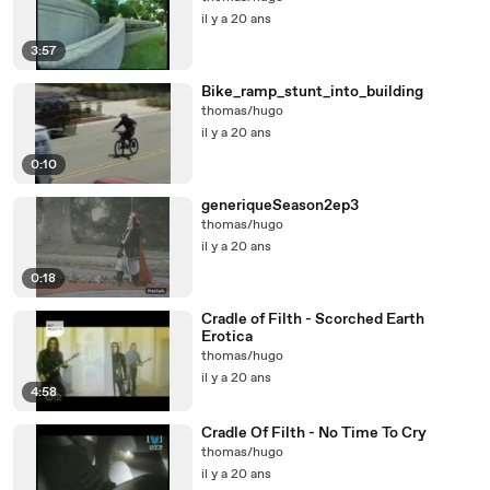
il y a 20 ans
3:57
Bike_ramp_stunt_into_building
thomas/hugo
il y a 20 ans
0:10
generiqueSeason2ep3
thomas/hugo
il y a 20 ans
0:18
Cradle of Filth - Scorched Earth
Erotica
thomas/hugo
il y a 20 ans
4:58
Cradle Of Filth - No Time To Cry
thomas/hugo
il y a 20 ans