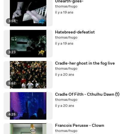
Unearth-giles-
thomas/hugo
il y a 19 ans
3:55
Hatebreed-defeatist
thomas/hugo
il y a 19 ans
3:23
Cradle-her ghost in the fog live
thomas/hugo
il y a 20 ans
5:52
Cradle Of Filth - Cthulhu Dawn (1)
thomas/hugo
il y a 20 ans
4:25
Francois Perusse - Clown
thomas/hugo