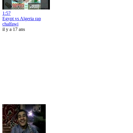
1:57
Egypt vs Algeria rap
chalfawi
il y a 17 ans