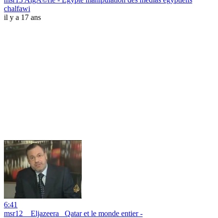
chalfawi
il y a 17 ans
6:41
msr12 _ Eljazeera_ Qatar et le monde entier -