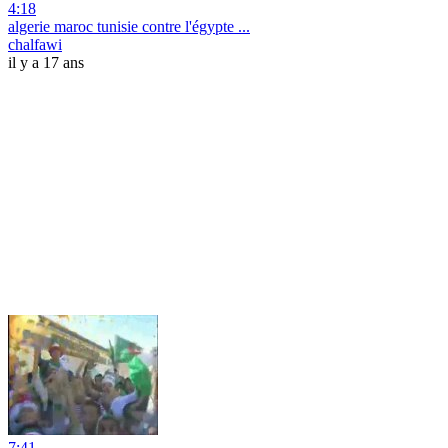
4:18
algerie maroc tunisie contre l'égypte ...
chalfawi
il y a 17 ans
7:41