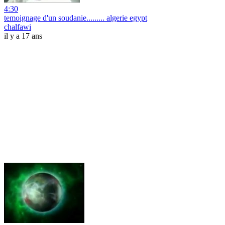
4:30
temoignage d'un soudanie......... algerie egypt
chalfawi
il y a 17 ans