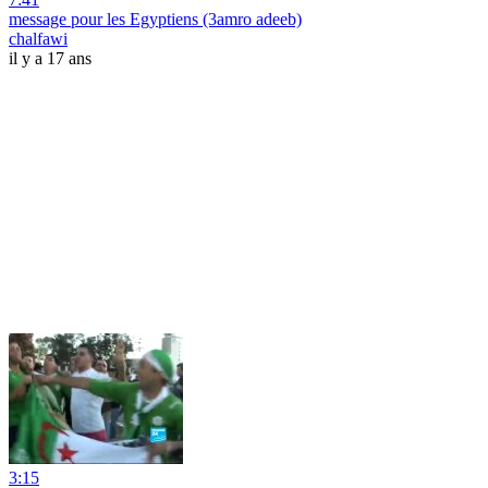
message pour les Egyptiens (3amro adeeb)
chalfawi
il y a 17 ans
3:15