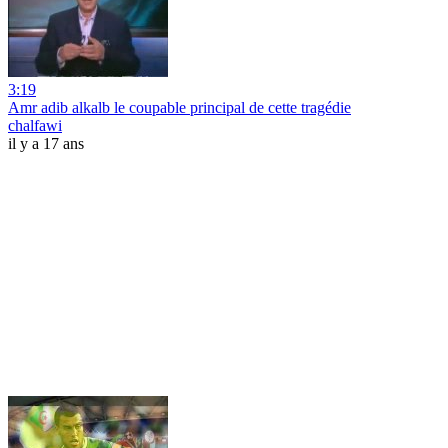
3:19
Amr adib alkalb le coupable principal de cette tragédie
chalfawi
il y a 17 ans