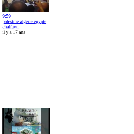
9:59
palestine algerie egypte
chalfawi
il y a 17 ans