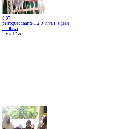
0:37
perroquet chante 1 2 3 Viva l_algerie
chalfawi
il y a 17 ans