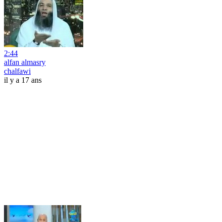
2:44
alfan almasry
chalfawi
il y a 17 ans