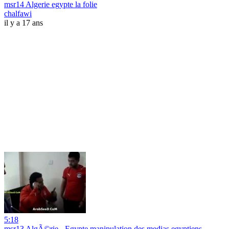
msr14 Algerie egypte la folie
chalfawi
il y a 17 ans
5:18
msr13 AlgÃ©rie - Egypte manipulation des medias egyptiens