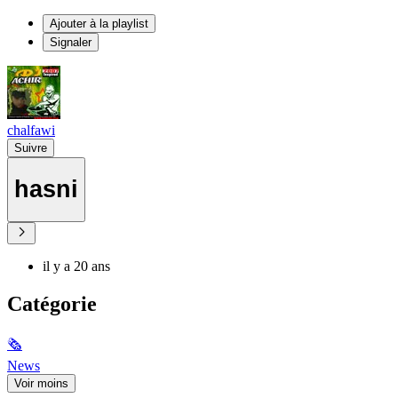
Ajouter à la playlist
Signaler
chalfawi
Suivre
hasni
il y a 20 ans
Catégorie
🗞
News
Voir moins