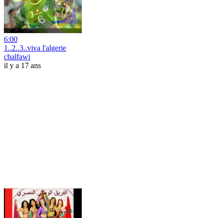
6:00
1..2..3..viva l'algerie
chalfawi
il y a 17 ans