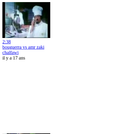
2:38
bouguerra vs amr zaki
chalfawi
il y a 17 ans