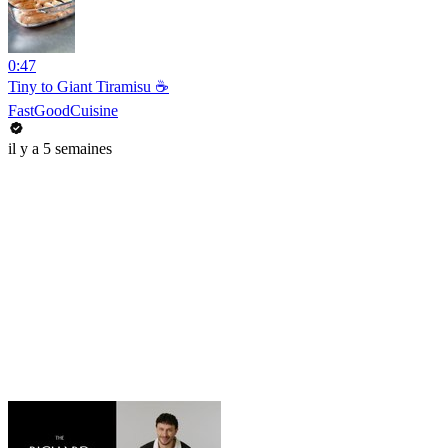
0:47
Tiny to Giant Tiramisu ☕️
FastGoodCuisine
il y a 5 semaines