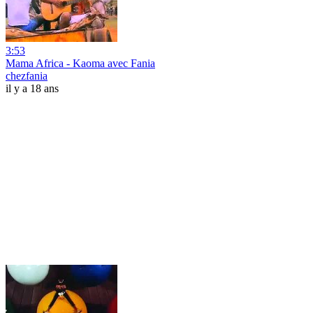
3:53
Mama Africa - Kaoma avec Fania
chezfania
il y a 18 ans