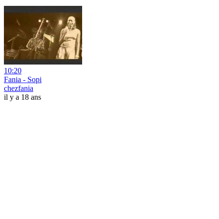
10:20
Fania - Sopi
chezfania
il y a 18 ans