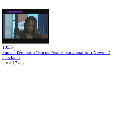
10:35
Fania à l'émission "Focus People" sur Canal Info News - 2
chezfania
il y a 17 ans