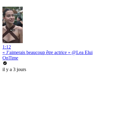
1:12
« J’aimerais beaucoup être actrice » @Lea Elui
OnTime
il y a 3 jours