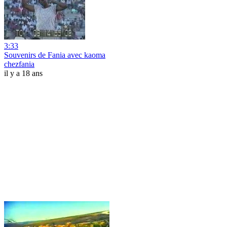
3:33
Souvenirs de Fania avec kaoma
chezfania
il y a 18 ans