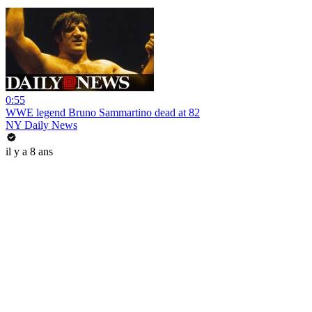
0:55
WWE legend Bruno Sammartino dead at 82
NY Daily News
il y a 8 ans