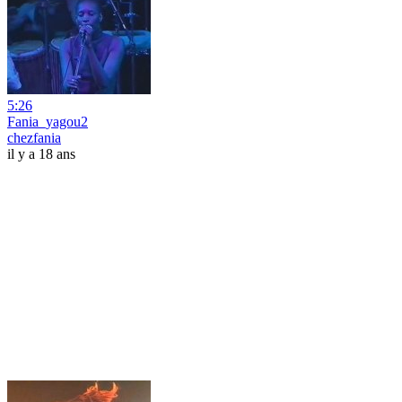
5:26
Fania_yagou2
chezfania
il y a 18 ans