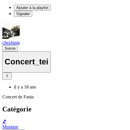
Ajouter à la playlist
Signaler
chezfania
Suivre
Concert_tei
il y a 18 ans
Concert de Fania
Catégorie
🎵
Musique