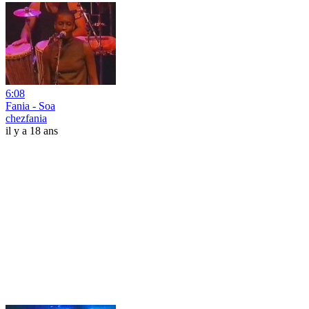
6:08
Fania - Soa
chezfania
il y a 18 ans