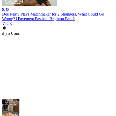
8:48
Dee Nasty Plays Matchmaker for 2 Strangers, What Could Go
Wrong? | Pavement Passion: Brighton Beach
VICE
il y a 6 ans