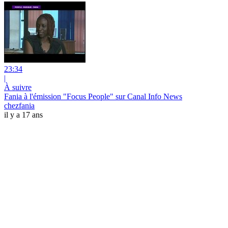
23:34
|
À suivre
Fania à l'émission "Focus People" sur Canal Info News
chezfania
il y a 17 ans