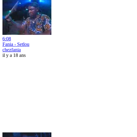
6:08
Fania - Setlou
chezfania
il y a 18 ans