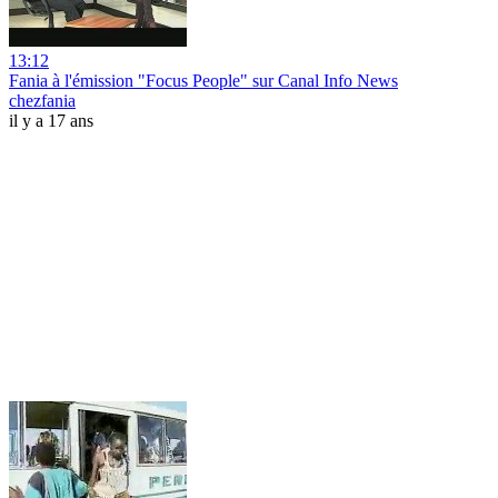
13:12
Fania à l'émission "Focus People" sur Canal Info News
chezfania
il y a 17 ans