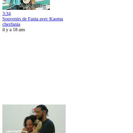
3:34
Souvenirs de Fania avec Kaoma
chezfania
il y a 18 ans