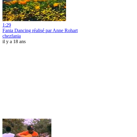
1:29
Fania Dancing réalisé par Anne Rohart
chezfania
il y a 18 ans