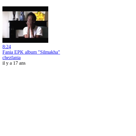
8:24
Fania EPK album "Silmakha"
chezfania
il y a 17 ans