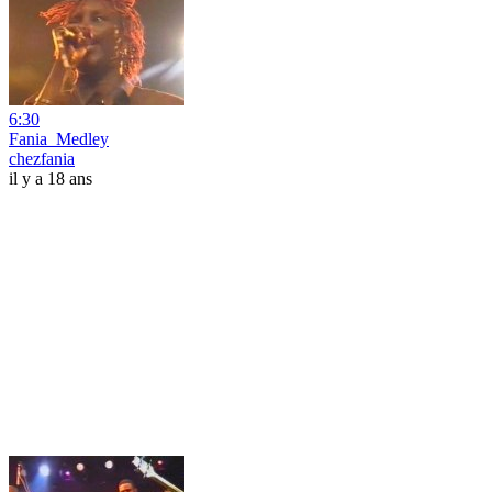
6:30
Fania_Medley
chezfania
il y a 18 ans