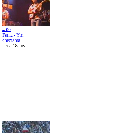
4:00
Fania - Yiri
chezfania
il y a 18 ans