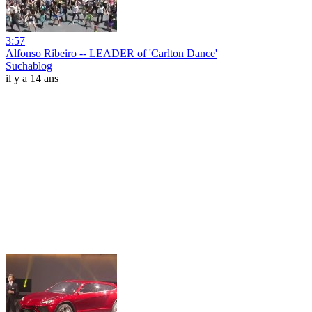
3:57
Alfonso Ribeiro -- LEADER of 'Carlton Dance'
Suchablog
il y a 14 ans