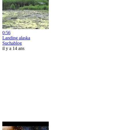
0:56
Landing alaska
Suchablog
il y a 14 ans