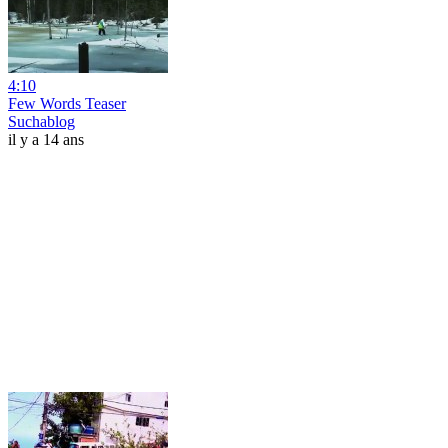
4:10
Few Words Teaser
Suchablog
il y a 14 ans