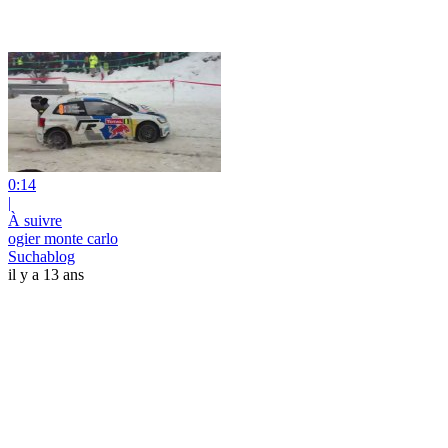
0:14
|
À suivre
ogier monte carlo
Suchablog
il y a 13 ans