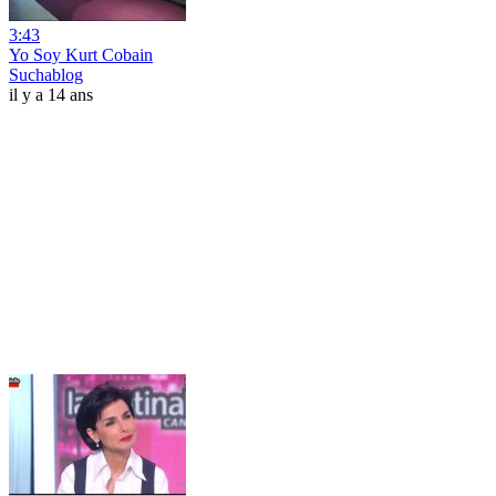
3:43
Yo Soy Kurt Cobain
Suchablog
il y a 14 ans