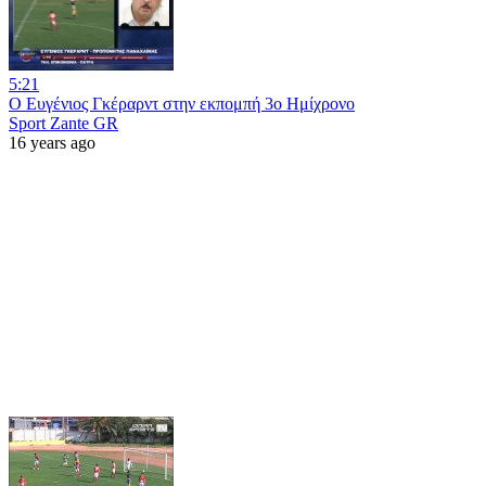
5:21
Ο Ευγένιος Γκέραρντ στην εκπομπή 3ο Ημίχρονο
Sport Zante GR
16 years ago