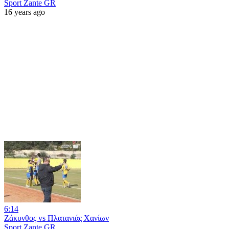
Sport Zante GR
16 years ago
6:14
Ζάκυνθος vs Πλατανιάς Χανίων
Sport Zante GR