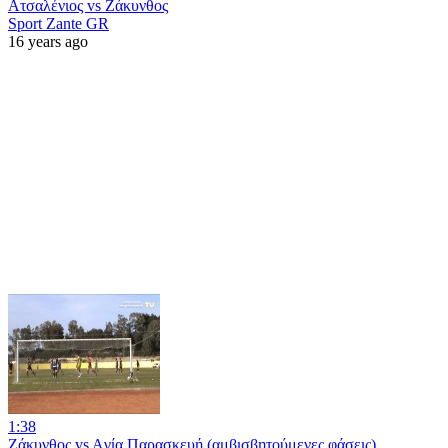
Ατσαλένιος vs Ζάκυνθος
Sport Zante GR
16 years ago
1:38
Zάκυνθος vs Aγία Παρασκευή (αμβισβητούμενες φάσεις)