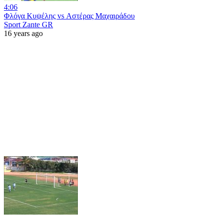
4:06
Φλόγα Κυψέλης vs Αστέρας Μαχαιράδου
Sport Zante GR
16 years ago