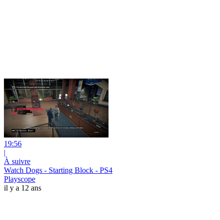
19:56
|
À suivre
Watch Dogs - Starting Block - PS4
Playscope
il y a 12 ans