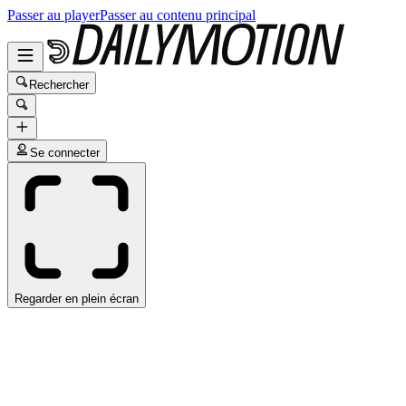
Passer au player
Passer au contenu principal
Rechercher
Se connecter
Regarder en plein écran