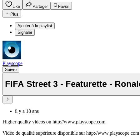
Like
Partager
Favori
Plus
Ajouter à la playlist
Signaler
Playscope
Suivre
FIFA Street 3 - Featurette - Ron
il y a 18 ans
Higher quality videos on http://www.playscope.com
Vidéo de qualité supérieure disponible sur http://www.playscope.com