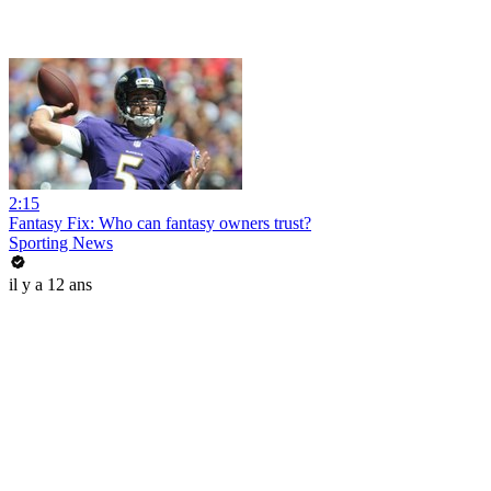
2:15
Fantasy Fix: Who can fantasy owners trust?
Sporting News
il y a 12 ans