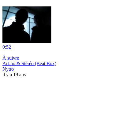
0:52
|
À suivre
Art-no & Stéréo (Beat Box)
Nytro
il y a 19 ans