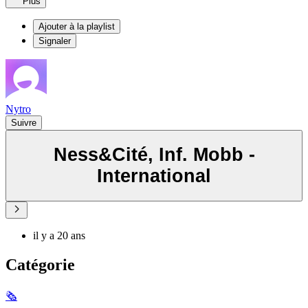
Plus
Ajouter à la playlist
Signaler
Nytro
Suivre
Ness&Cité, Inf. Mobb -
International
il y a 20 ans
Catégorie
🗞