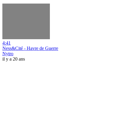
4:41
Ness&Cité - Havre de Guerre
Nytro
il y a 20 ans