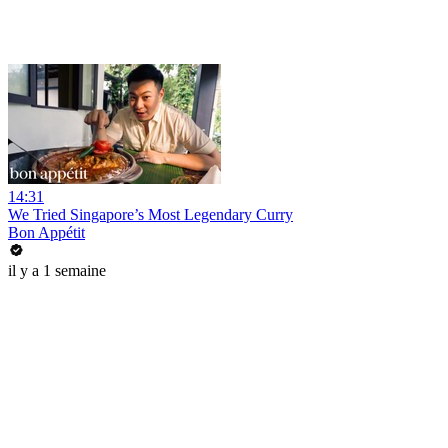
14:31
We Tried Singapore’s Most Legendary Curry
Bon Appétit
il y a 1 semaine