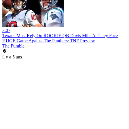
3:07
Texans Must Rely On ROOKIE QB Davis Mills As They Face
HUGE Game Against The Panthers: TNF Preview
The Fumble
il y a 5 ans