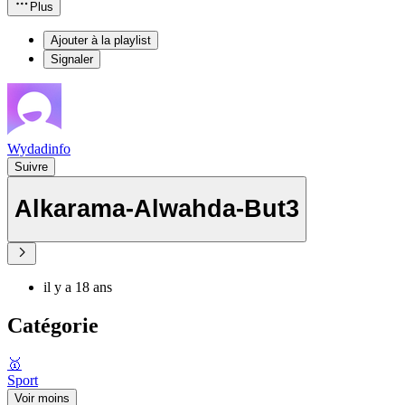
Plus
Ajouter à la playlist
Signaler
Wydadinfo
Suivre
Alkarama-Alwahda-But3
il y a 18 ans
Catégorie
🥇
Sport
Voir moins