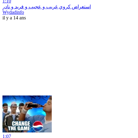
1:10
استعراض كروي غريب و عجيب و فريد و نادر
Wydadinfo
il y a 14 ans
1:07