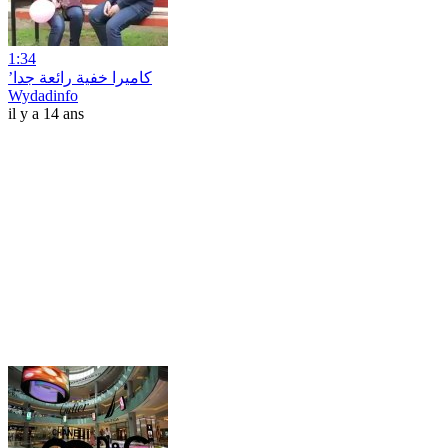
1:34
’كاميرا خفية رائعة جدا
Wydadinfo
il y a 14 ans