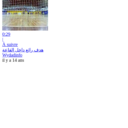
0:29
|
À suivre
هدف رائع داخل القاعة
Wydadinfo
il y a 14 ans