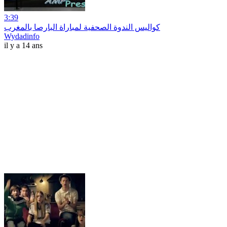
3:39
كواليس الندوة الصحفية لمباراة البارصا بالمغرب
Wydadinfo
il y a 14 ans