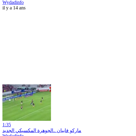
Wydadinfo
il y a 14 ans
1:35
ماركو فابيان ..الجوهرة المكسيكي الجديد
Wydadinfo