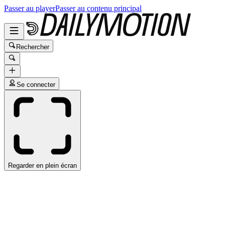
Passer au player
Passer au contenu principal
Rechercher
Se connecter
Regarder en plein écran