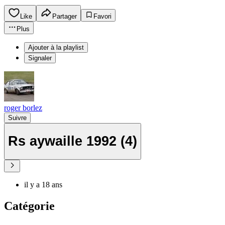
Like
Partager
Favori
Plus
Ajouter à la playlist
Signaler
roger borlez
Suivre
Rs aywaille 1992 (4)
il y a 18 ans
Catégorie