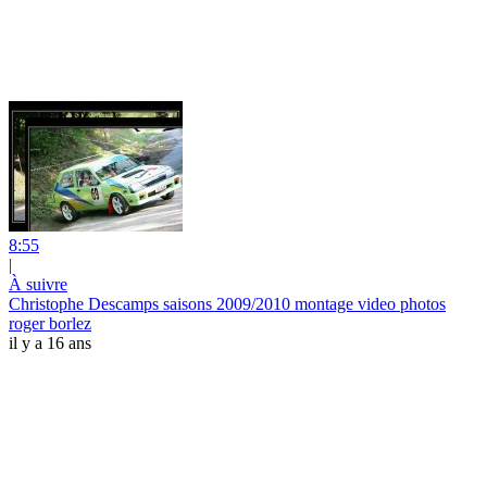
8:55
|
À suivre
Christophe Descamps saisons 2009/2010 montage video photos
roger borlez
il y a 16 ans