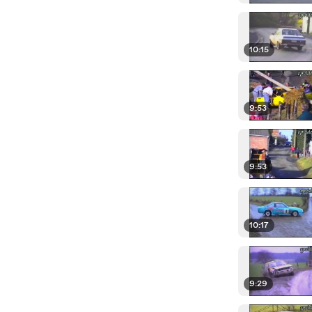
10:15
9:53
9:53
10:17
9:29