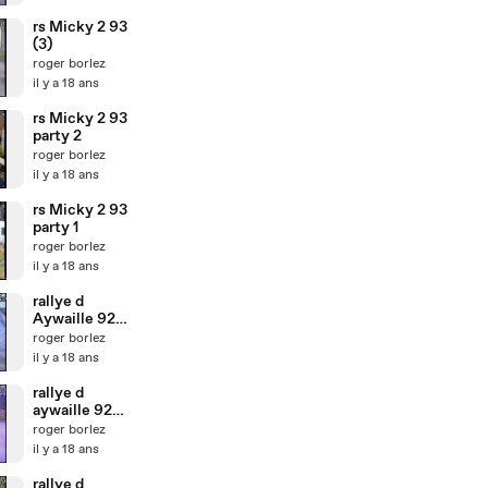
rs Micky 2 93
(3)
roger borlez
il y a 18 ans
rs Micky 2 93
party 2
roger borlez
il y a 18 ans
rs Micky 2 93
party 1
roger borlez
il y a 18 ans
rallye d
Aywaille 92
party7
roger borlez
il y a 18 ans
rallye d
aywaille 92
party6
roger borlez
il y a 18 ans
rallye d