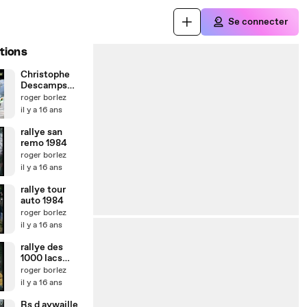
Se connecter
tions
Christophe
Descamps
saisons
roger borlez
2009/2010
il y a 16 ans
montage
video photos
rallye san
remo 1984
roger borlez
il y a 16 ans
rallye tour
auto 1984
roger borlez
il y a 16 ans
rallye des
1000 lacs
1984
roger borlez
il y a 16 ans
Rs d aywaille