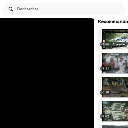
Rechercher
Recommanda
8:55
|
À suivre
9:28
6:18
8:52