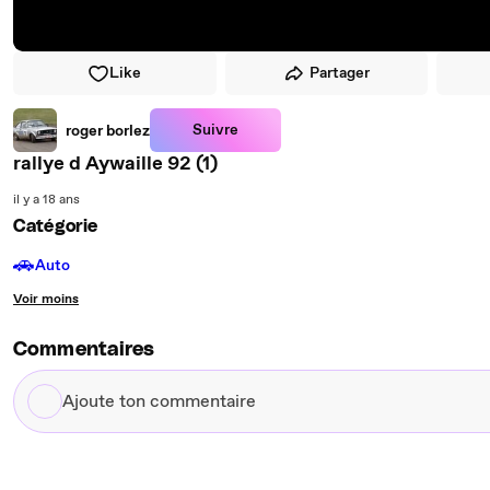
Like
Partager
Suivre
roger borlez
rallye d Aywaille 92 (1)
il y a 18 ans
Catégorie
🚗
Auto
Voir moins
Commentaires
Ajoute
ton
commentaire