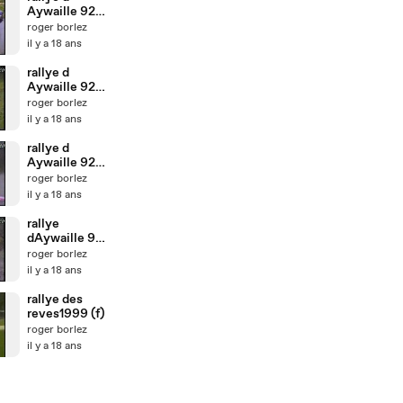
Aywaille 92
party5
roger borlez
il y a 18 ans
rallye d
Aywaille 92
party4
roger borlez
il y a 18 ans
rallye d
Aywaille 92
party3
roger borlez
il y a 18 ans
rallye
dAywaille 92
party2
roger borlez
il y a 18 ans
rallye des
reves1999 (f)
roger borlez
il y a 18 ans