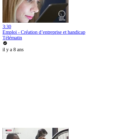
3:30
Emploi - Création d’entreprise et handicap
Télématin
il y a 8 ans