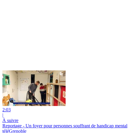
2:03
|
À suivre
Reportage - Un foyer pour personnes souffrant de handicap mental
téléGrenoble