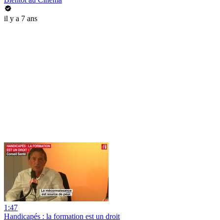
il y a 7 ans
1:47
Handicapés : la formation est un droit