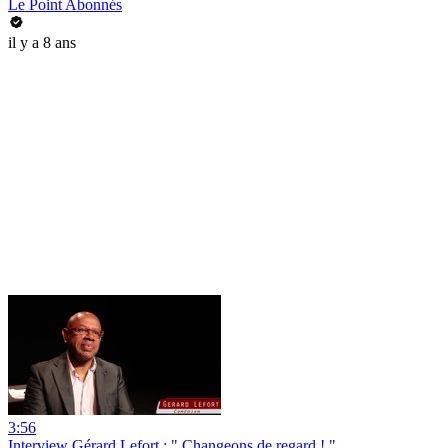
Le Point Abonnés
il y a 8 ans
3:56
Interview Gérard Lefort : " Changeons de regard ! "