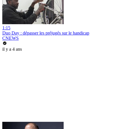
1:15
Duo Day : dépasser les préjugés sur le handicap
CNEWS
il y a 4 ans