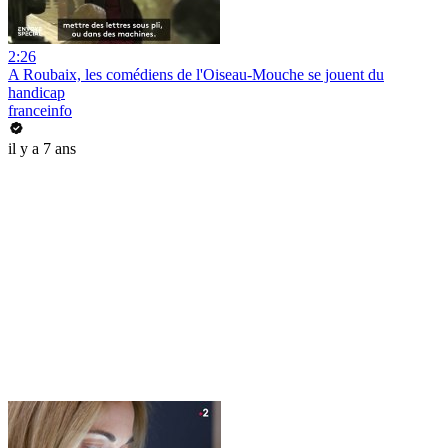
2:26
A Roubaix, les comédiens de l'Oiseau-Mouche se jouent du
handicap
franceinfo
il y a 7 ans