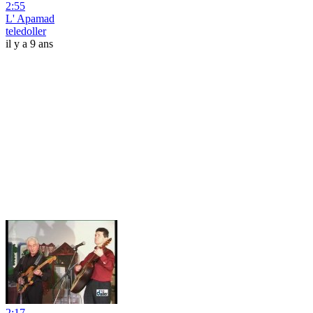
2:55
L' Apamad
teledoller
il y a 9 ans
2:17