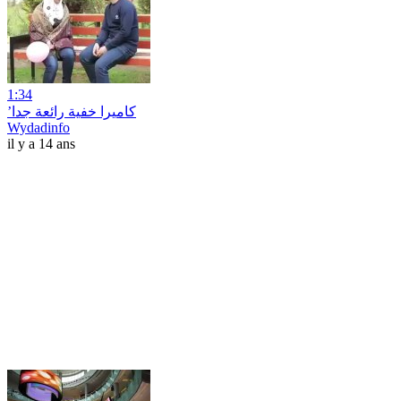
1:34
’كاميرا خفية رائعة جدا
Wydadinfo
il y a 14 ans