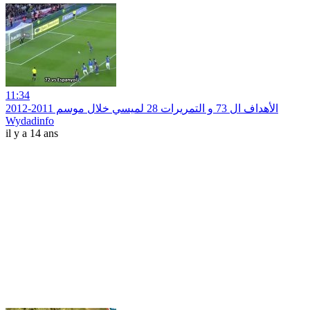
11:34
الأهداف ال 73 و التمريرات 28 لميسي خلال موسم 2011-2012
Wydadinfo
il y a 14 ans