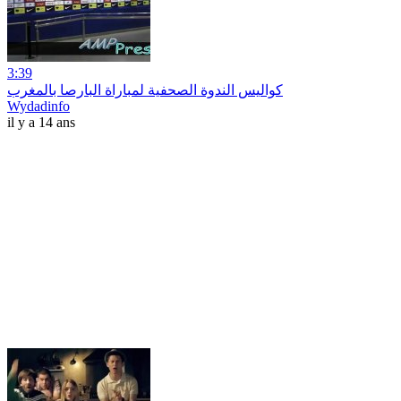
3:39
كواليس الندوة الصحفية لمباراة البارصا بالمغرب
Wydadinfo
il y a 14 ans