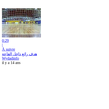
0:29
|
À suivre
هدف رائع داخل القاعة
Wydadinfo
il y a 14 ans