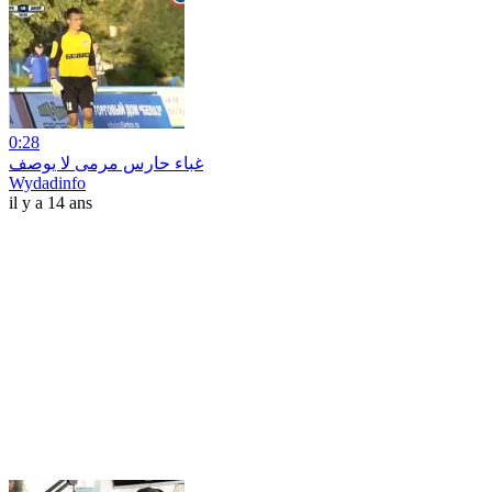
0:28
غباء حارس مرمى لا يوصف
Wydadinfo
il y a 14 ans