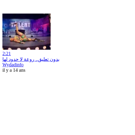
2:21
بدون تعليق.. روعة لا حدود لها
Wydadinfo
il y a 14 ans