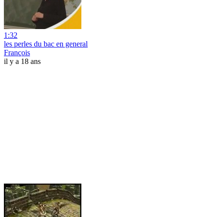
1:32
les perles du bac en general
François
il y a 18 ans