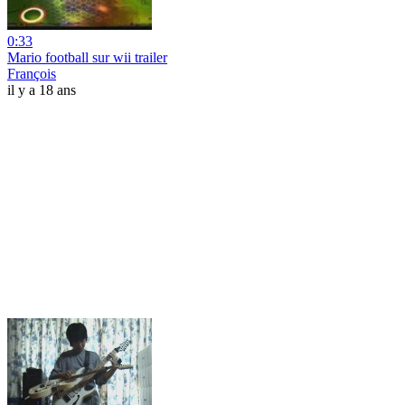
0:33
Mario football sur wii trailer
François
il y a 18 ans