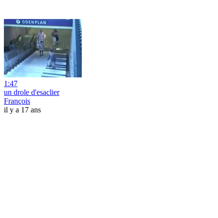
1:47
un drole d'esaclier
François
il y a 17 ans