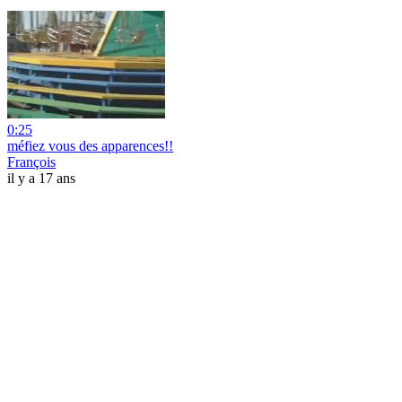
0:25
méfiez vous des apparences!!
François
il y a 17 ans