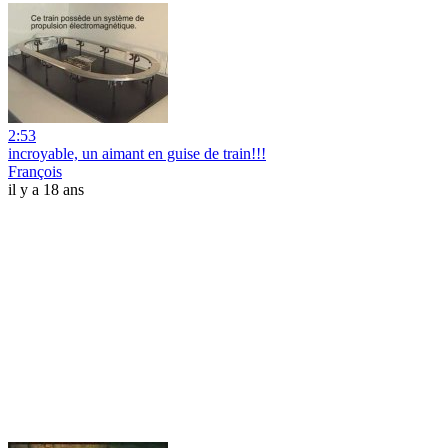
2:53
incroyable, un aimant en guise de train!!!
François
il y a 18 ans