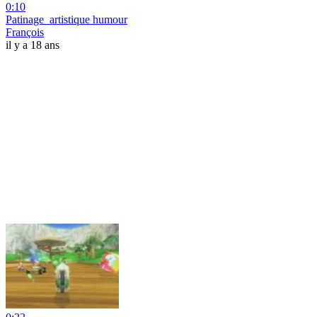
0:10
Patinage_artistique humour
François
il y a 18 ans