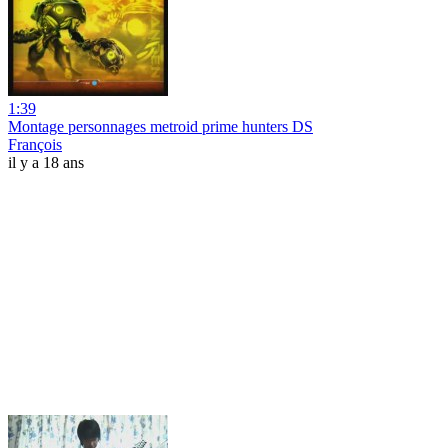
1:39
Montage personnages metroid prime hunters DS
François
il y a 18 ans