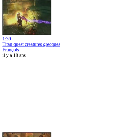
1:39
Titan quest creatures grecques
François
il y a 18 ans