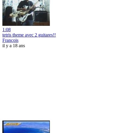
1:08
tetris theme avec 2 guitares!!
François
il y a 18 ans