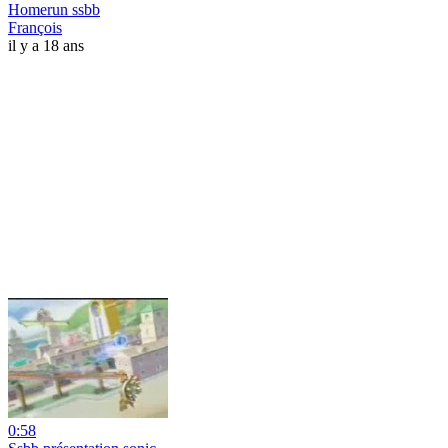
Homerun ssbb
François
il y a 18 ans
0:58