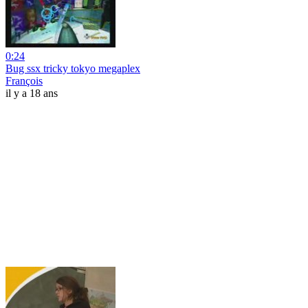
0:24
Bug ssx tricky tokyo megaplex
François
il y a 18 ans