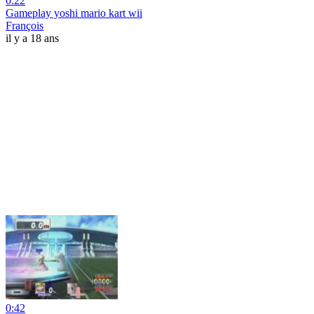
0:22
Gameplay yoshi mario kart wii
François
il y a 18 ans
0:42