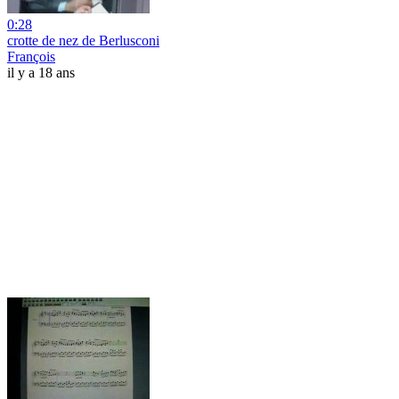
0:28
crotte de nez de Berlusconi
François
il y a 18 ans