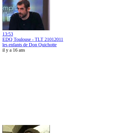
13:53
EDQ Toulouse - TLT 21012011
les enfants de Don Quichotte
il y a 16 ans