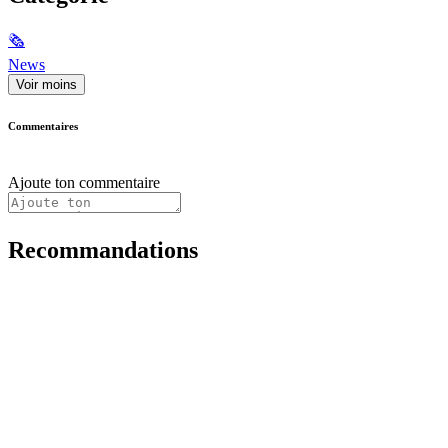
🗞
News
Voir moins
Commentaires
Ajoute ton commentaire
Recommandations