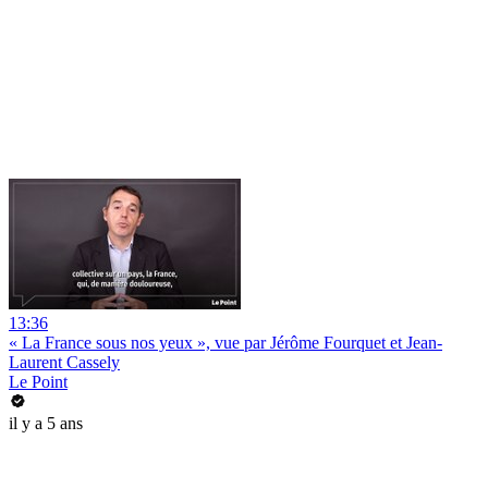
13:36
« La France sous nos yeux », vue par Jérôme Fourquet et Jean-
Laurent Cassely
Le Point
il y a 5 ans