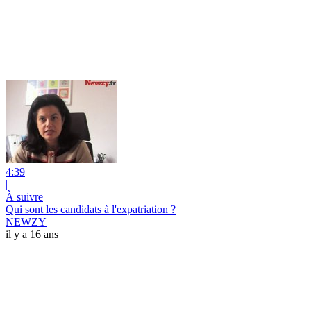
4:39
|
À suivre
Qui sont les candidats à l'expatriation ?
NEWZY
il y a 16 ans