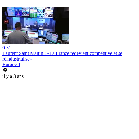
6:31
Laurent Saint Martin : «La France redevient compétitive et se
réindustrialise»
Europe 1
il y a 3 ans