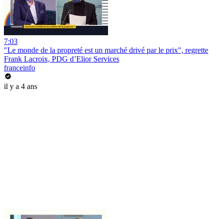
7:03
"Le monde de la propreté est un marché drivé par le prix", regrette
Frank Lacroix, PDG d’Elior Services
franceinfo
il y a 4 ans