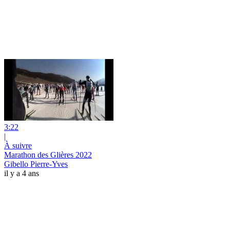
3:22
|
À suivre
Marathon des Glières 2022
Gibello Pierre-Yves
il y a 4 ans