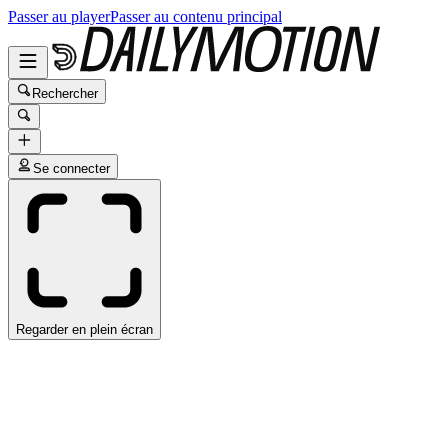
Passer au player
Passer au contenu principal
Rechercher
Se connecter
Regarder en plein écran