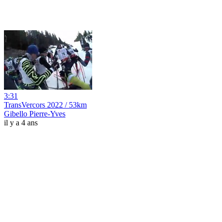
3:31
TransVercors 2022 / 53km
Gibello Pierre-Yves
il y a 4 ans