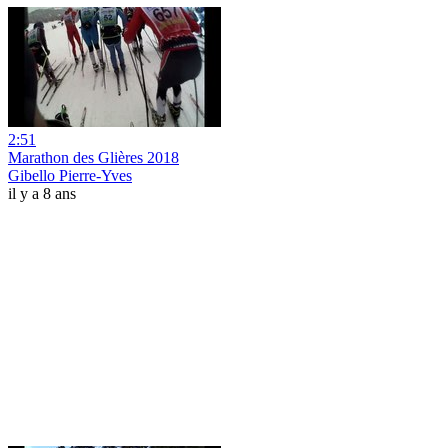
2:51
Marathon des Glières 2018
Gibello Pierre-Yves
il y a 8 ans