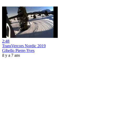
2:48
TransVercors Nordic 2019
Gibello Pierre-Yves
il y a 7 ans