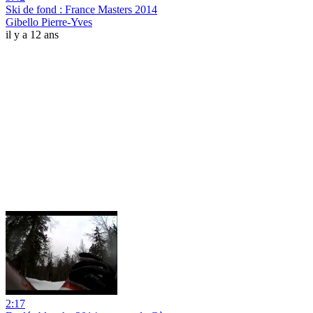
Ski de fond : France Masters 2014
Gibello Pierre-Yves
il y a 12 ans
2:17