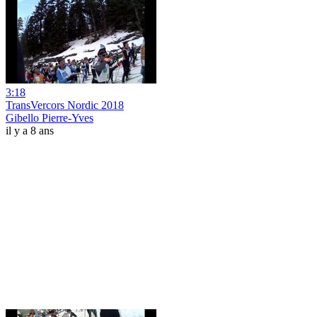
3:18
TransVercors Nordic 2018
Gibello Pierre-Yves
il y a 8 ans