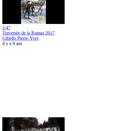
2:47
Traversée de la Ramaz 2017
Gibello Pierre-Yves
il y a 9 ans