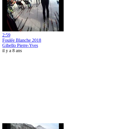
2:59
Foulée Blanche 2018
Gibello Pierre-Yves
il y a 8 ans