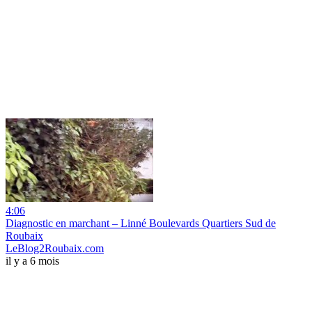
4:06
Diagnostic en marchant – Linné Boulevards Quartiers Sud de
Roubaix
LeBlog2Roubaix.com
il y a 6 mois