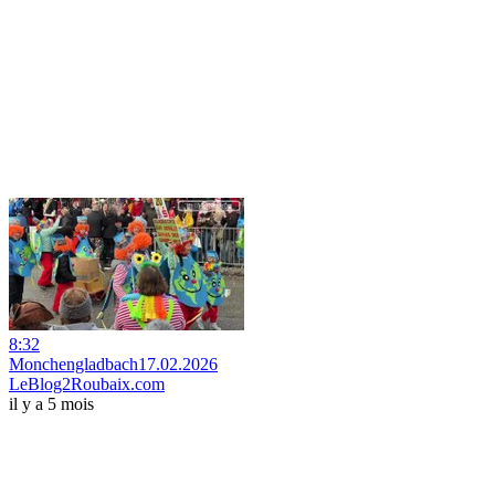
8:32
Monchengladbach17.02.2026
LeBlog2Roubaix.com
il y a 5 mois