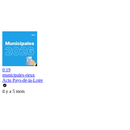
0:19
municipales-rieux
Actu Pays-de-la-Loire
il y a 5 mois