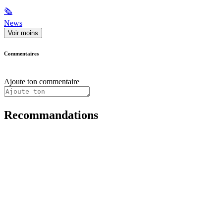
🗞
News
Voir moins
Commentaires
Ajoute ton commentaire
Recommandations