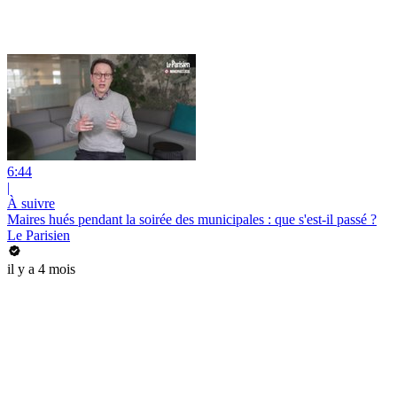
6:44
|
À suivre
Maires hués pendant la soirée des municipales : que s'est-il passé ?
Le Parisien
il y a 4 mois