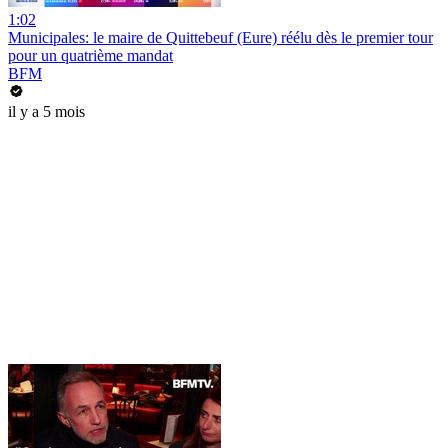
1:02
Municipales: le maire de Quittebeuf (Eure) réélu dès le premier tour
pour un quatrième mandat
BFM
il y a 5 mois