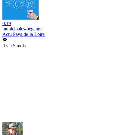
0:19
municipales-beganne
Actu Pays-de-la-Loire
il y a 5 mois