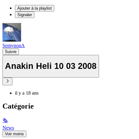
Ajouter à la playlist
Signaler
SemynonA
Suivre
Anakin Heli 10 03 2008
il y a 18 ans
Catégorie
🗞
News
Voir moins