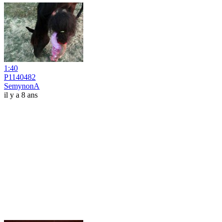
1:40
P1140482
SemynonA
il y a 8 ans