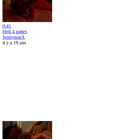
0:41
Heli 4 pattes
SemynonA
il y a 19 ans