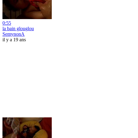
0:55
la bain glouglou
SemynonA
il y a 19 ans