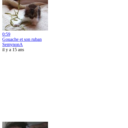
0:59
Gouache et son ruban
SemynonA
il y a 15 ans