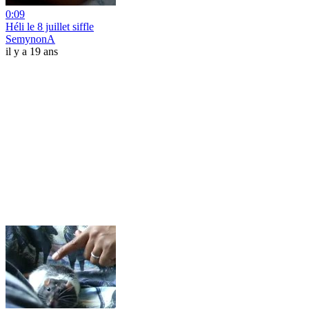
0:09
Héli le 8 juillet siffle
SemynonA
il y a 19 ans