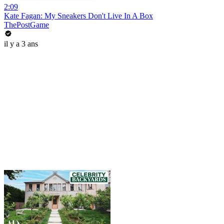
2:09
Kate Fagan: My Sneakers Don't Live In A Box
ThePostGame
il y a 3 ans