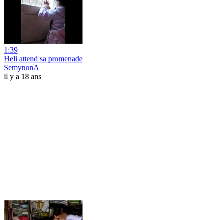
1:39
Heli attend sa promenade
SemynonA
il y a 18 ans