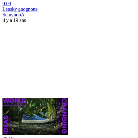
0:09
Lensky gnognotte
SemynonA
il y a 19 ans