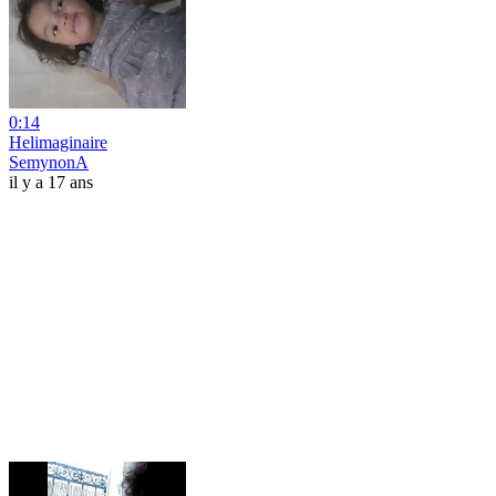
0:14
Helimaginaire
SemynonA
il y a 17 ans