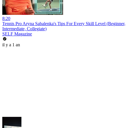
8:20
Tennis Pro Aryna Sabalenka's Tips For Every Skill Level (Beginner,
Intermediate, Collegiate)
SELF Magazine
il y a 1 an