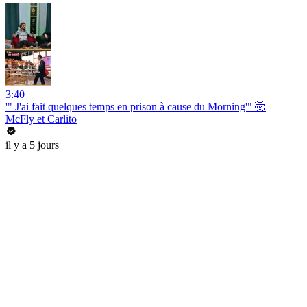
3:40
'" J'ai fait quelques temps en prison à cause du Morning'" 🤯
McFly et Carlito
il y a 5 jours