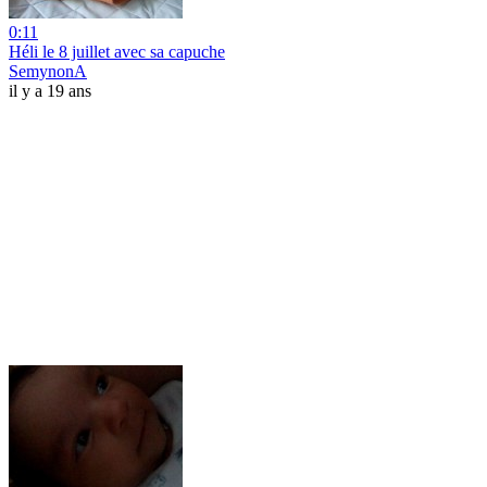
0:11
Héli le 8 juillet avec sa capuche
SemynonA
il y a 19 ans