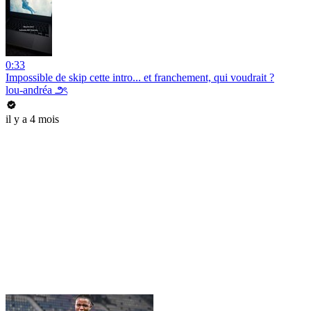
0:33
Impossible de skip cette intro... et franchement, qui voudrait ?
lou-andréa ౨ৎ
il y a 4 mois