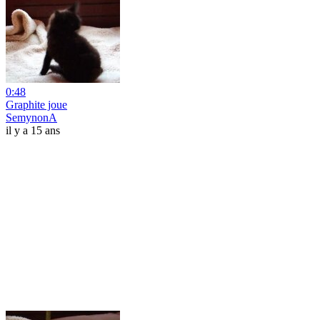
0:48
Graphite joue
SemynonA
il y a 15 ans