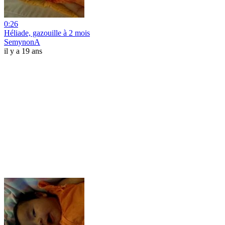
0:26
Héliade, gazouille à 2 mois
SemynonA
il y a 19 ans