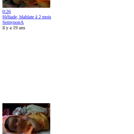
0:26
Héliade, blablate à 2 mois
SemynonA
il y a 19 ans