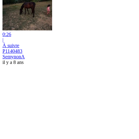
0:26
|
À suivre
P1140483
SemynonA
il y a 8 ans