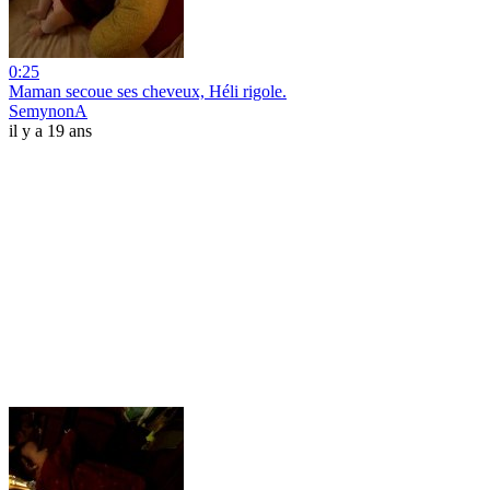
0:25
Maman secoue ses cheveux, Héli rigole.
SemynonA
il y a 19 ans