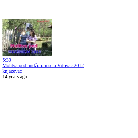
5:30
Molitva pod midžorom selo Vrtovac 2012
knjazevac
14 years ago