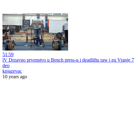
51:59
lV Drzavno prvenstvo u Bench press-u i deadliftu raw i eq Vranje 7
deo
knjazevac
10 years ago