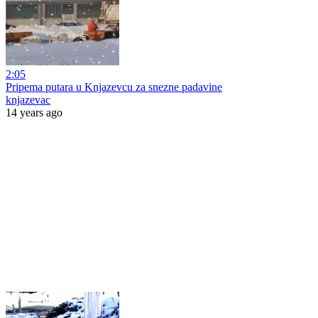
2:05
Pripema putara u Knjazevcu za snezne padavine
knjazevac
14 years ago