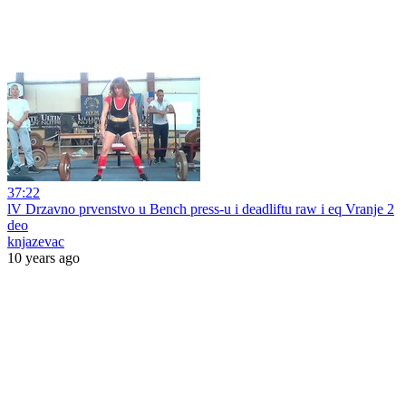
37:22
lV Drzavno prvenstvo u Bench press-u i deadliftu raw i eq Vranje 2
deo
knjazevac
10 years ago