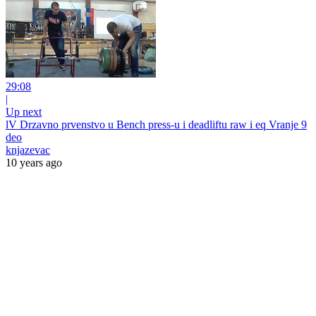
29:08
|
Up next
lV Drzavno prvenstvo u Bench press-u i deadliftu raw i eq Vranje 9
deo
knjazevac
10 years ago