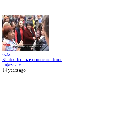
6:22
SIndikalci traže pomoć od Tome
knjazevac
14 years ago