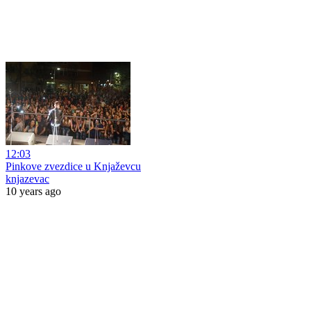
12:03
Pinkove zvezdice u Knjaževcu
knjazevac
10 years ago