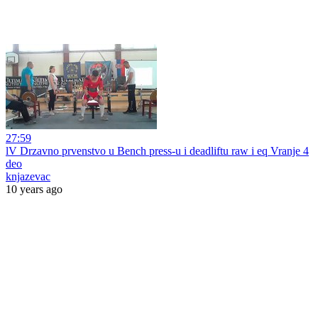
27:59
lV Drzavno prvenstvo u Bench press-u i deadliftu raw i eq Vranje 4
deo
knjazevac
10 years ago