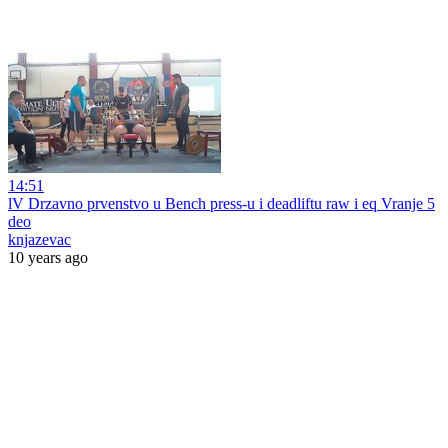
14:51
lV Drzavno prvenstvo u Bench press-u i deadliftu raw i eq Vranje 5
deo
knjazevac
10 years ago