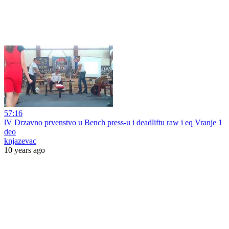
57:16
lV Drzavno prvenstvo u Bench press-u i deadliftu raw i eq Vranje 1
deo
knjazevac
10 years ago