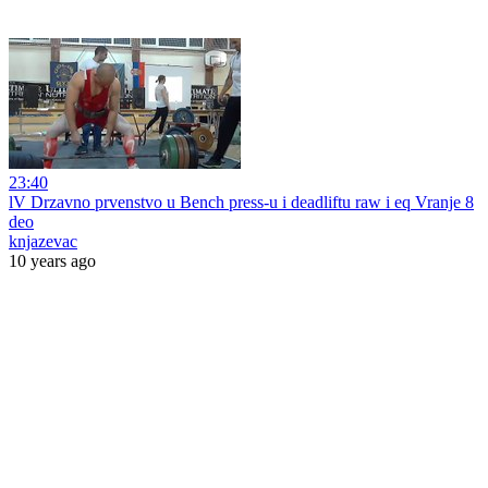
23:40
lV Drzavno prvenstvo u Bench press-u i deadliftu raw i eq Vranje 8
deo
knjazevac
10 years ago