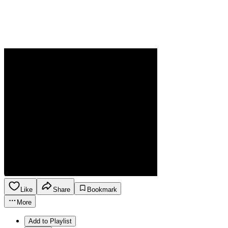
Like
Share
Bookmark
More
Add to Playlist