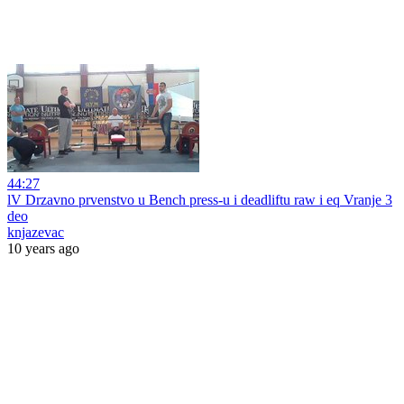
44:27
lV Drzavno prvenstvo u Bench press-u i deadliftu raw i eq Vranje 3
deo
knjazevac
10 years ago