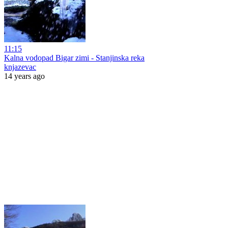
11:15
Kalna vodopad Bigar zimi - Stanjinska reka
knjazevac
14 years ago