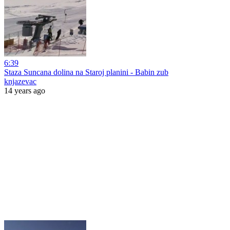
6:39
Staza Suncana dolina na Staroj planini - Babin zub
knjazevac
14 years ago