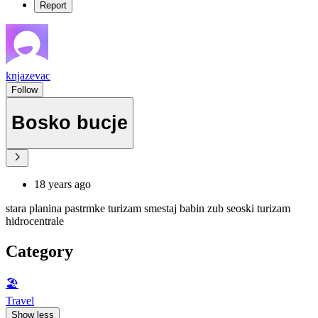
Report
knjazevac
Follow
Bosko bucje
18 years ago
stara planina pastrmke turizam smestaj babin zub seoski turizam
hidrocentrale
Category
🏖
Travel
Show less