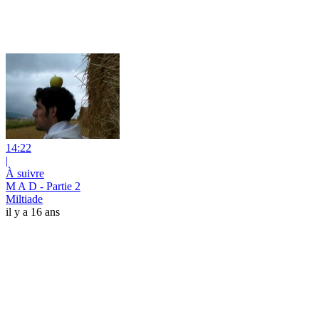
14:22
|
À suivre
M A D - Partie 2
Miltiade
il y a 16 ans