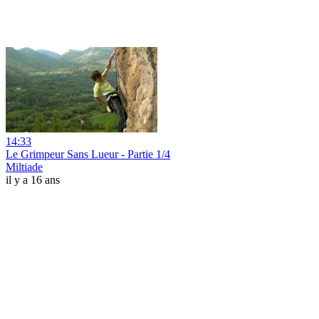
14:33
Le Grimpeur Sans Lueur - Partie 1/4
Miltiade
il y a 16 ans