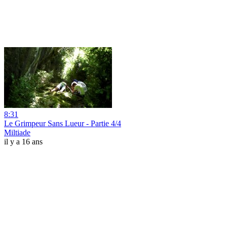
8:31
Le Grimpeur Sans Lueur - Partie 4/4
Miltiade
il y a 16 ans