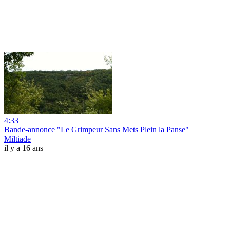
4:33
Bande-annonce "Le Grimpeur Sans Mets Plein la Panse"
Miltiade
il y a 16 ans