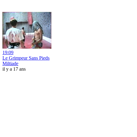
19:09
Le Grimpeur Sans Pieds
Miltiade
il y a 17 ans