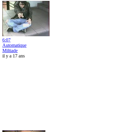
6:07
Automatique
Miltiade
il y a 17 ans