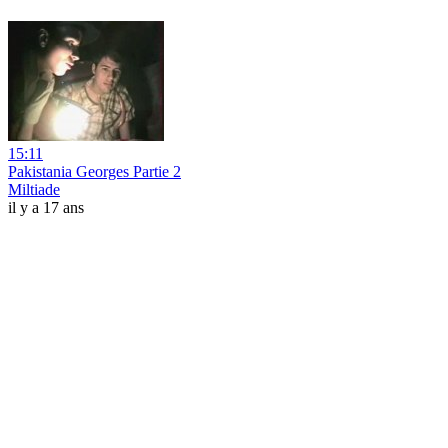
15:11
Pakistania Georges Partie 2
Miltiade
il y a 17 ans