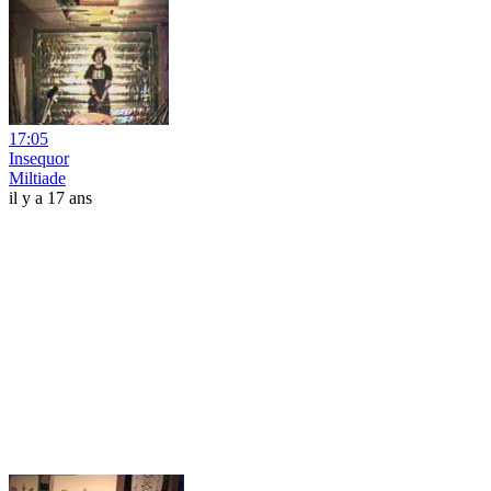
17:05
Insequor
Miltiade
il y a 17 ans