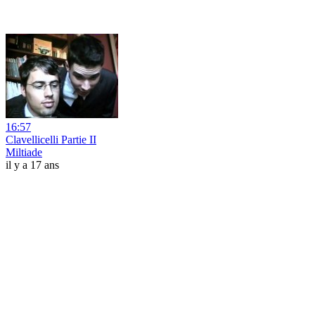
16:57
Clavellicelli Partie II
Miltiade
il y a 17 ans