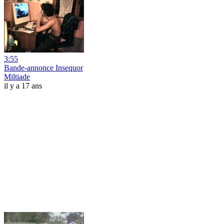
3:55
Bande-annonce Insequor
Miltiade
il y a 17 ans