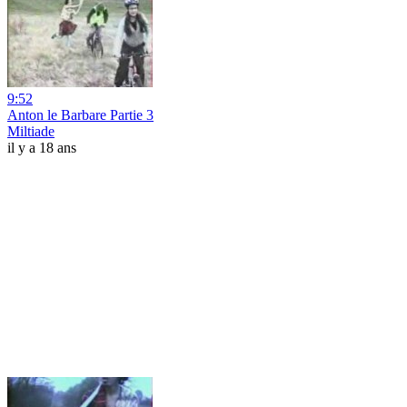
9:52
Anton le Barbare Partie 3
Miltiade
il y a 18 ans