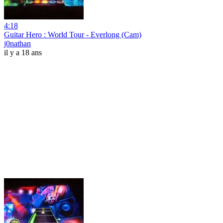
4:18
Guitar Hero : World Tour - Everlong (Cam)
j0nathan
il y a 18 ans