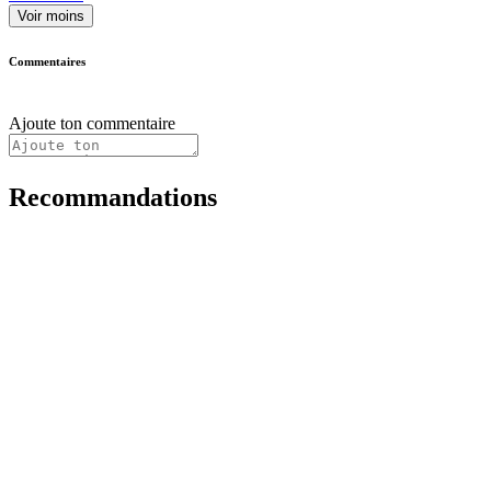
Voir moins
Commentaires
Ajoute ton commentaire
Recommandations