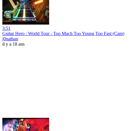
3:51
Guitar Hero : World Tour - Too Much Too Young Too Fast (Cam)
j0nathan
il y a 18 ans