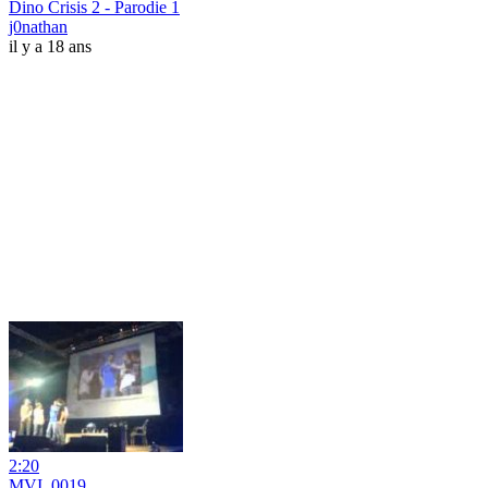
Dino Crisis 2 - Parodie 1
j0nathan
il y a 18 ans
2:20
MVI_0019