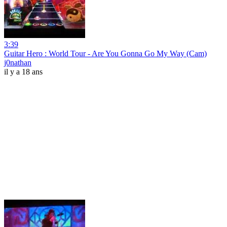
3:39
Guitar Hero : World Tour - Are You Gonna Go My Way (Cam)
j0nathan
il y a 18 ans