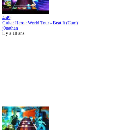
4:49
Guitar Hero : World Tour - Beat It (Cam)
j0nathan
il y a 18 ans