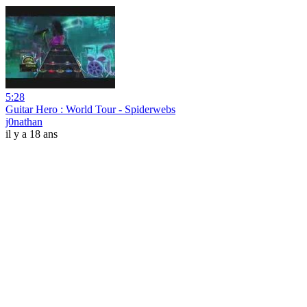
5:28
Guitar Hero : World Tour - Spiderwebs
j0nathan
il y a 18 ans