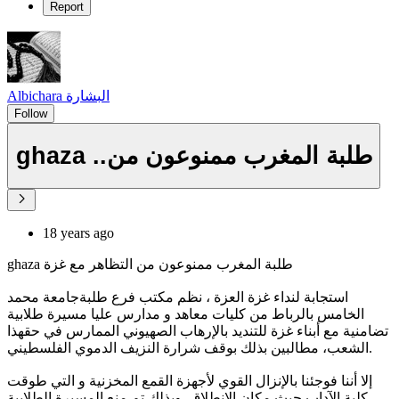
Report
Albichara البشارة
Follow
ghaza ..طلبة المغرب ممنوعون من
18 years ago
ghaza طلبة المغرب ممنوعون من التظاهر مع غزة
استجابة لنداء غزة العزة ، نظم مكتب فرع طلبةجامعة محمد
الخامس بالرباط من كليات معاهد و مدارس عليا مسيرة طلابية
تضامنية مع أبناء غزة للتنديد بالإرهاب الصهيوني الممارس في حقهذا
الشعب، مطالبين بذلك بوقف شرارة النزيف الدموي الفلسطيني.
إلا أننا فوجئنا بالإنزال القوي لأجهزة القمع المخزنية و التي طوقت
كلية الآداب حيث مكان الانطلاق، وبذلك تم منع المسيرة الطلابية