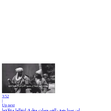
3:52
|
Up next
إبن سينا يصف الفيروسات وطرق انتقالها وعلاجها