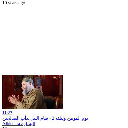
10 years ago
11:23
يوم المومن وليلته 2 - قيام الليل .دأب الصالحين
Albichara البشارة