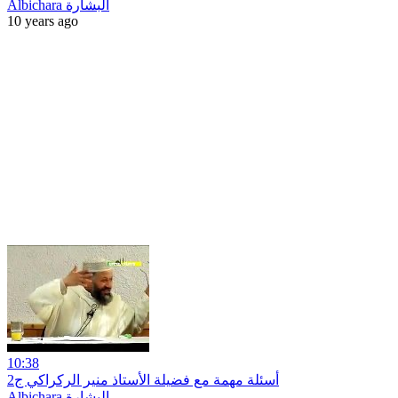
Albichara البشارة
10 years ago
10:38
أسئلة مهمة مع فضيلة الأستاذ منير الركراكي ج2
Albichara البشارة