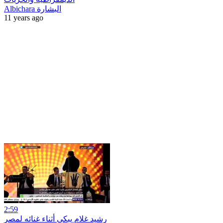
Albichara البشارة
11 years ago
2:59
رشيد غلام يبكي أثناء غنائه لمصر