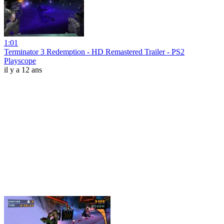
1:01
Terminator 3 Redemption - HD Remastered Trailer - PS2
Playscope
il y a 12 ans