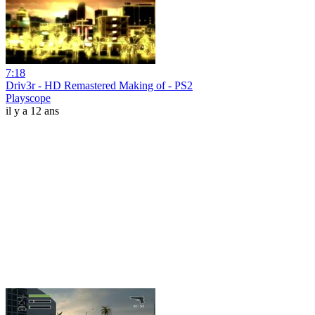
7:18
Driv3r - HD Remastered Making of - PS2
Playscope
il y a 12 ans