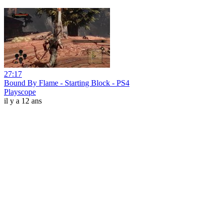
27:17
Bound By Flame - Starting Block - PS4
Playscope
il y a 12 ans