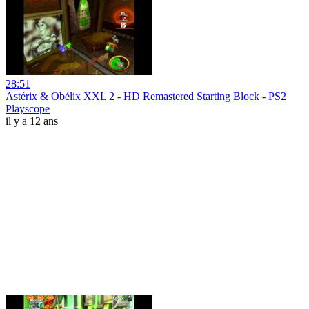
28:51
Astérix & Obélix XXL 2 - HD Remastered Starting Block - PS2
Playscope
il y a 12 ans