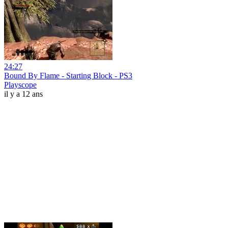
24:27
Bound By Flame - Starting Block - PS3
Playscope
il y a 12 ans