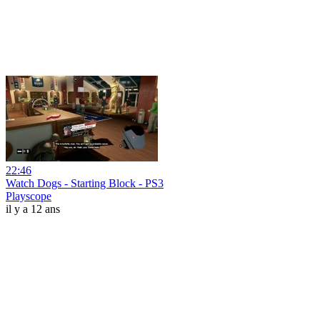
22:46
Watch Dogs - Starting Block - PS3
Playscope
il y a 12 ans