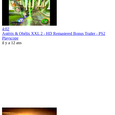
4:02
Astérix & Obélix XXL 2 - HD Remastered Bonus Trailer - PS2
Playscope
il y a 12 ans