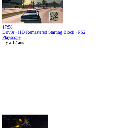
17:58
Driv3r - HD Remastered Starting Block - PS2
Playscope
il y a 12 ans