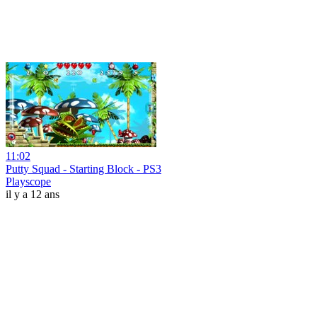
11:02
Putty Squad - Starting Block - PS3
Playscope
il y a 12 ans