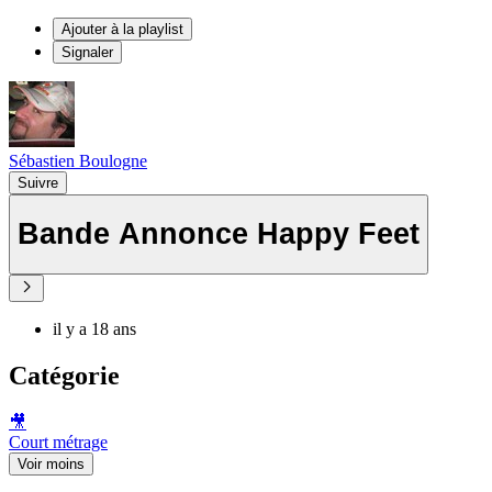
Ajouter à la playlist
Signaler
Sébastien Boulogne
Suivre
Bande Annonce Happy Feet
il y a 18 ans
Catégorie
🎥
Court métrage
Voir moins