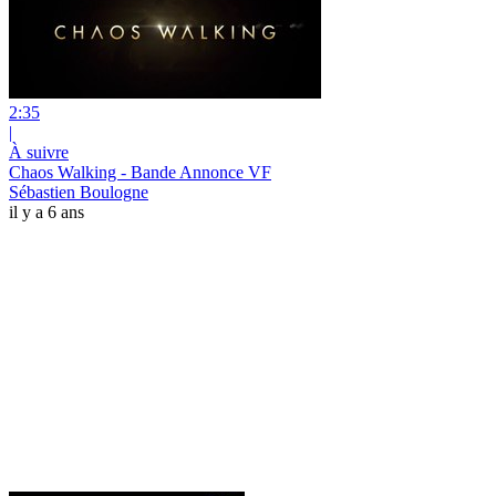
2:35
|
À suivre
Chaos Walking - Bande Annonce VF
Sébastien Boulogne
il y a 6 ans