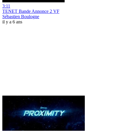
3:11
TENET Bande Annonce 2 VF
Sébastien Boulogne
il y a 6 ans