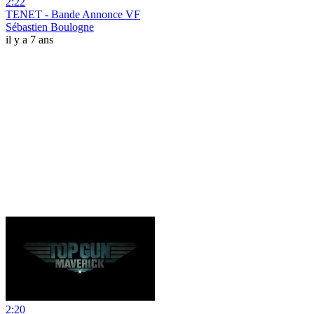
2:22
TENET - Bande Annonce VF
Sébastien Boulogne
il y a 7 ans
2:20