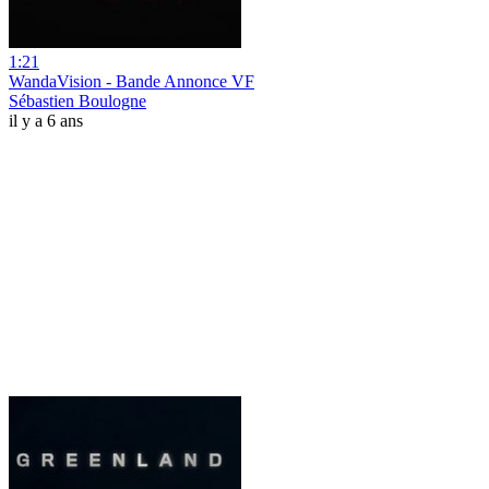
1:21
WandaVision - Bande Annonce VF
Sébastien Boulogne
il y a 6 ans