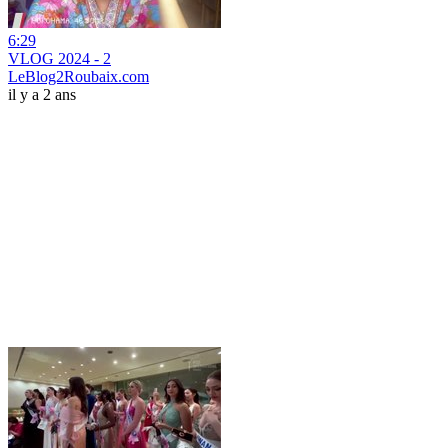
6:29
VLOG 2024 - 2
LeBlog2Roubaix.com
il y a 2 ans