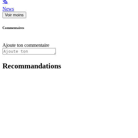
🗞
News
Voir moins
Commentaires
Ajoute ton commentaire
Recommandations