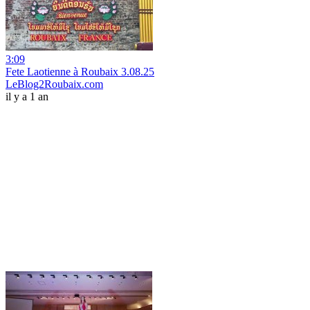
3:09
Fete Laotienne à Roubaix 3.08.25
LeBlog2Roubaix.com
il y a 1 an