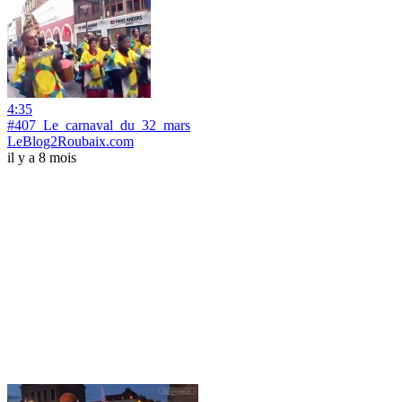
4:35
#407_Le_carnaval_du_32_mars
LeBlog2Roubaix.com
il y a 8 mois