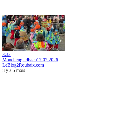
8:32
Monchengladbach17.02.2026
LeBlog2Roubaix.com
il y a 5 mois