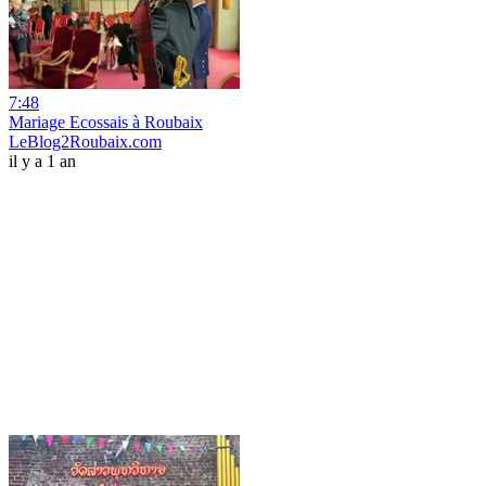
7:48
Mariage Ecossais à Roubaix
LeBlog2Roubaix.com
il y a 1 an