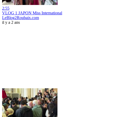
2:55
VLOG 1 JAPON Miss International
LeBlog2Roubaix.com
il y a 2 ans