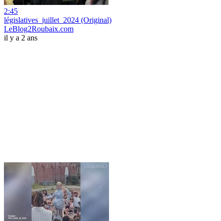
2:45
législatives_juillet_2024 (Original)
LeBlog2Roubaix.com
il y a 2 ans