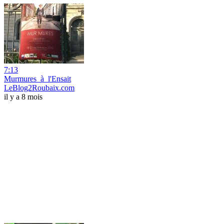
7:13
Murmures_à_l'Ensait
LeBlog2Roubaix.com
il y a 8 mois