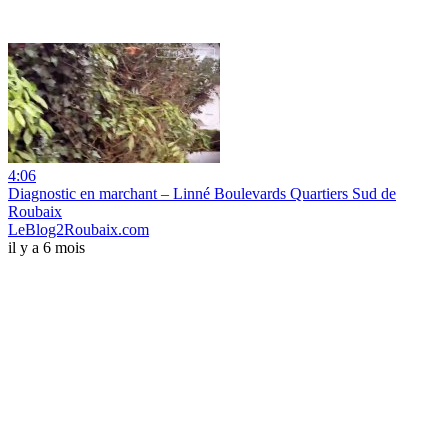
4:06
Diagnostic en marchant – Linné Boulevards Quartiers Sud de
Roubaix
LeBlog2Roubaix.com
il y a 6 mois