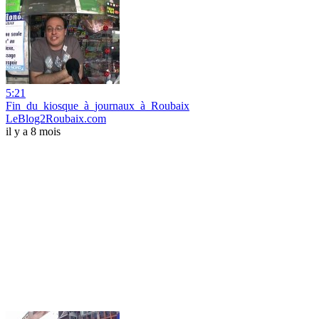
5:21
Fin_du_kiosque_à_journaux_à_Roubaix
LeBlog2Roubaix.com
il y a 8 mois