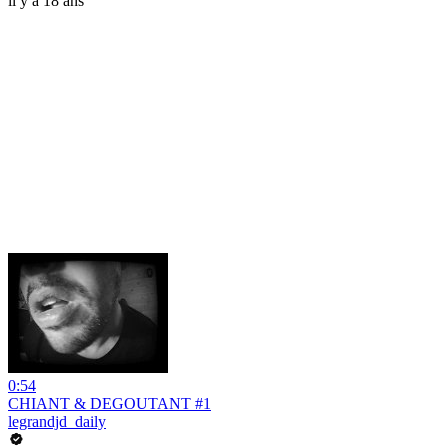
il y a 18 ans
0:54
CHIANT & DEGOUTANT #1
legrandjd_daily