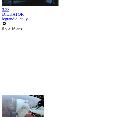
3:23
DICKATOR
legrandjd_daily
il y a 16 ans