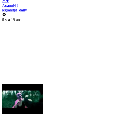
2:26
AoauuH !
legrandjd_daily
il y a 19 ans