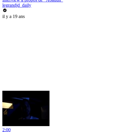
legrandjd_daily
il y a 19 ans
2:00