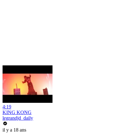
4:19
KING KONG
legrandjd_daily
il y a 18 ans