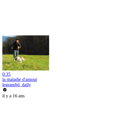
0:35
la maladie d'amour
legrandjd_daily
il y a 16 ans