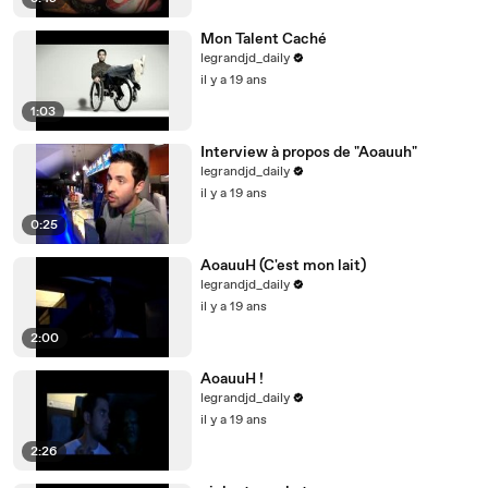
Mon Talent Caché
legrandjd_daily
il y a 19 ans
1:03
Interview à propos de "Aoauuh"
legrandjd_daily
il y a 19 ans
0:25
AoauuH (C'est mon lait)
legrandjd_daily
il y a 19 ans
2:00
AoauuH !
legrandjd_daily
il y a 19 ans
2:26