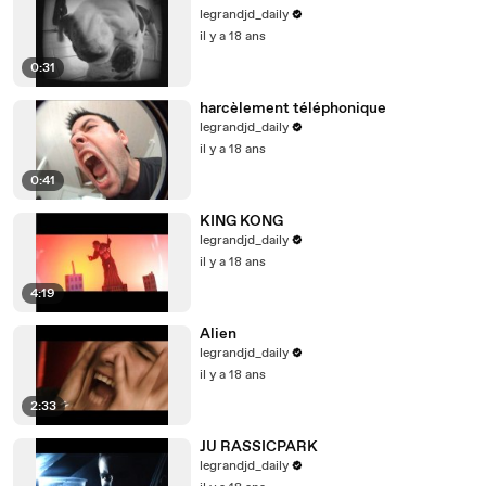
legrandjd_daily
il y a 18 ans
0:31
harcèlement téléphonique
legrandjd_daily
il y a 18 ans
0:41
KING KONG
legrandjd_daily
il y a 18 ans
4:19
Alien
legrandjd_daily
il y a 18 ans
2:33
JU RASSICPARK
legrandjd_daily