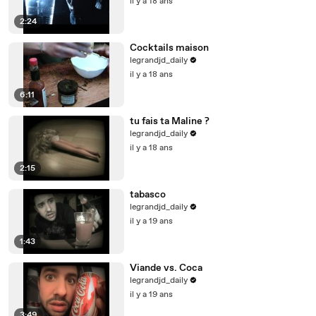
il y a 18 ans
2:24
Cocktails maison
legrandjd_daily
il y a 18 ans
6:11
tu fais ta Maline ?
legrandjd_daily
il y a 18 ans
2:15
tabasco
legrandjd_daily
il y a 19 ans
1:43
Viande vs. Coca
legrandjd_daily
il y a 19 ans
3:49