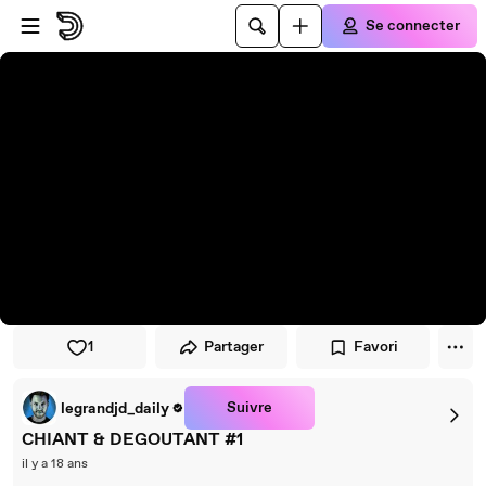
Passer au player
Passer au contenu principal
Se connecter
1
Partager
Favori
Suivre
legrandjd_daily
CHIANT & DEGOUTANT #1
il y a 18 ans