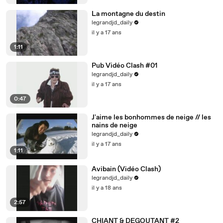
La montagne du destin
legrandjd_daily
il y a 17 ans
1:11
Pub Vidéo Clash #01
legrandjd_daily
il y a 17 ans
0:47
J'aime les bonhommes de neige // les
nains de neige
legrandjd_daily
il y a 17 ans
1:11
Avibain (Vidéo Clash)
legrandjd_daily
il y a 18 ans
2:57
CHIANT & DEGOUTANT #2