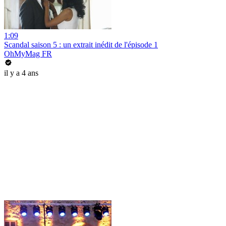
1:09
Scandal saison 5 : un extrait inédit de l'épisode 1
OhMyMag FR
il y a 4 ans