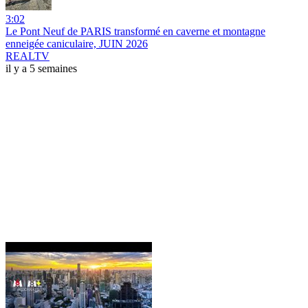
3:02
Le Pont Neuf de PARIS transformé en caverne et montagne
enneigée caniculaire, JUIN 2026
REALTV
il y a 5 semaines