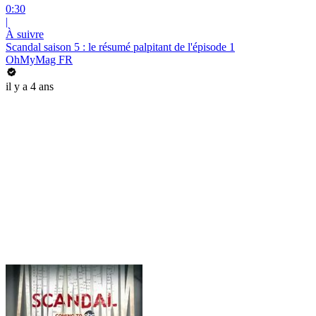
0:30
|
À suivre
Scandal saison 5 : le résumé palpitant de l'épisode 1
OhMyMag FR
il y a 4 ans