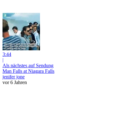
3:44
|
Als nächstes auf Sendung
Man Falls at Niagara Falls
jenifer jone
vor 6 Jahren