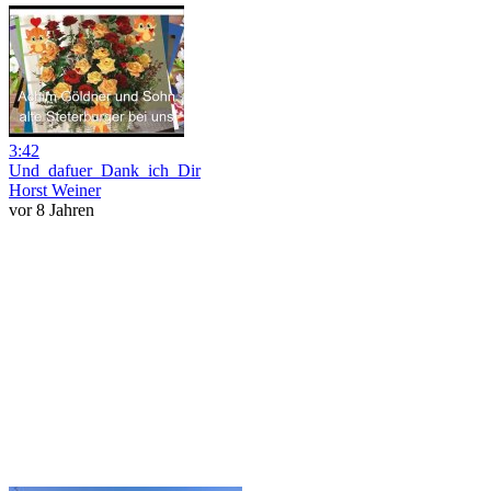
3:42
Und_dafuer_Dank_ich_Dir
Horst Weiner
vor 8 Jahren