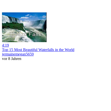
4:19
Top 15 Most Beautiful Waterfalls in the World
jermainemegan5659
vor 8 Jahren