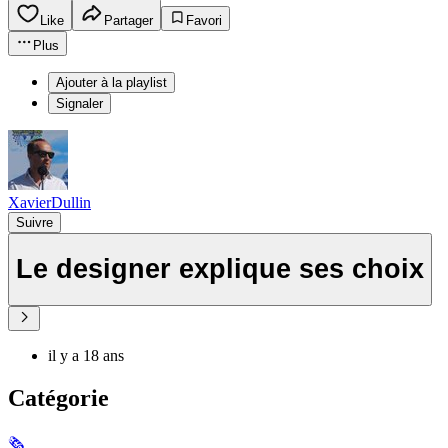
Like
Partager
Favori
Plus
Ajouter à la playlist
Signaler
XavierDullin
Suivre
Le designer explique ses choix
il y a 18 ans
Catégorie
🗞