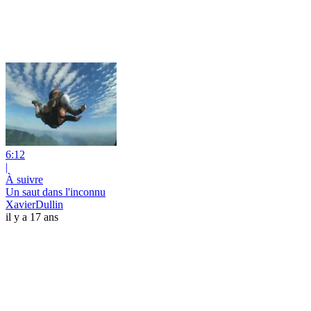
6:12
|
À suivre
Un saut dans l'inconnu
XavierDullin
il y a 17 ans