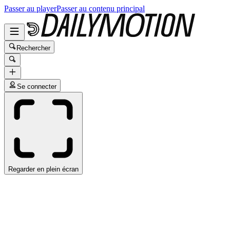
Passer au player
Passer au contenu principal
Rechercher
Se connecter
Regarder en plein écran