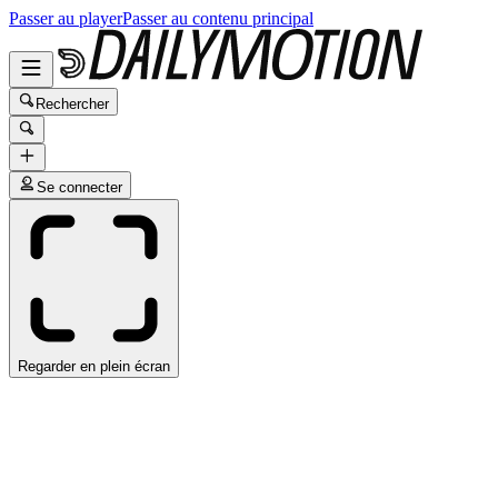
Passer au player
Passer au contenu principal
Rechercher
Se connecter
Regarder en plein écran