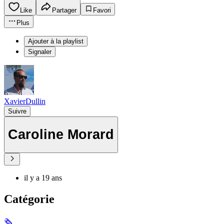
Like
Partager
Favori
Plus
Ajouter à la playlist
Signaler
XavierDullin
Suivre
Caroline Morard
il y a 19 ans
Catégorie
🗞