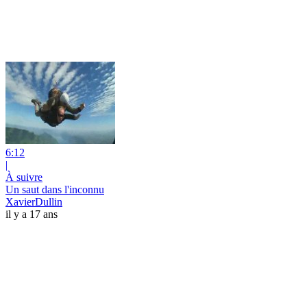
6:12
|
À suivre
Un saut dans l'inconnu
XavierDullin
il y a 17 ans