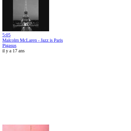
5:05
Malcolm McLaren - Jazz is Paris
Pigasus
il y a 17 ans