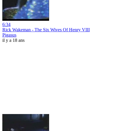
6:34
Rick Wakeman - The Six Wives Of Henry VIII
Pigasus
il y a 18 ans