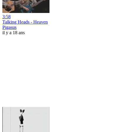
3:58
Talking Heads - Heaven
Pigasus
il y a 18 ans