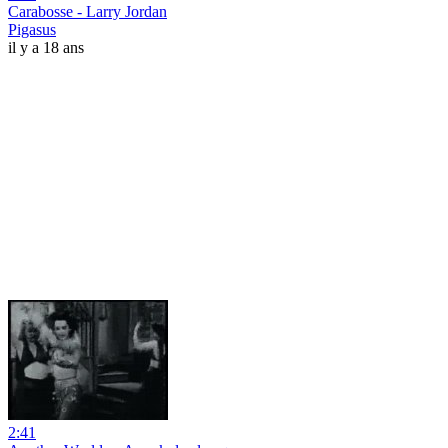
Carabosse - Larry Jordan
Pigasus
il y a 18 ans
2:41