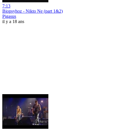
7:13
Biopsyhoz - Nikto Ne (part 1&2)
Pigasus
il y a 18 ans