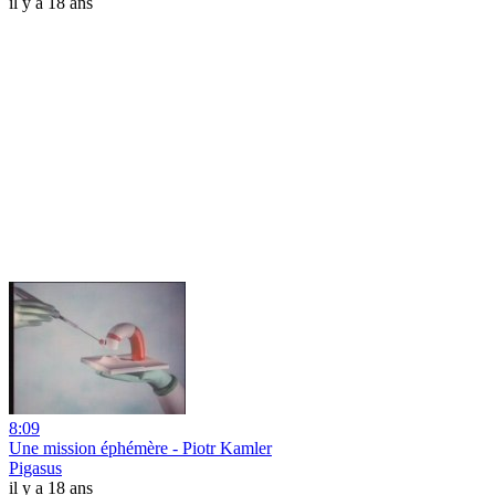
il y a 18 ans
8:09
Une mission éphémère - Piotr Kamler
Pigasus
il y a 18 ans