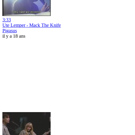
3:33
Ute Lemper - Mack The Knife
Pigasus
il y a 18 ans