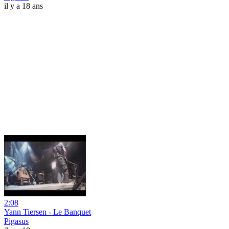
il y a 18 ans
2:08
Yann Tiersen - Le Banquet
Pigasus