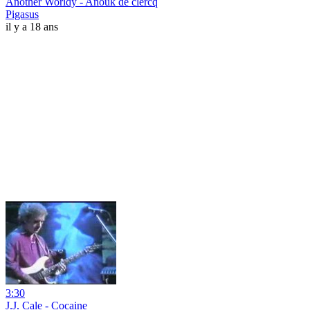
Another Worldy - Anouk de clercq
Pigasus
il y a 18 ans
3:30
J.J. Cale - Cocaine