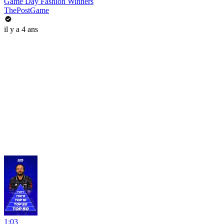
Game Day Fashion Winners
ThePostGame
il y a 4 ans
1:03