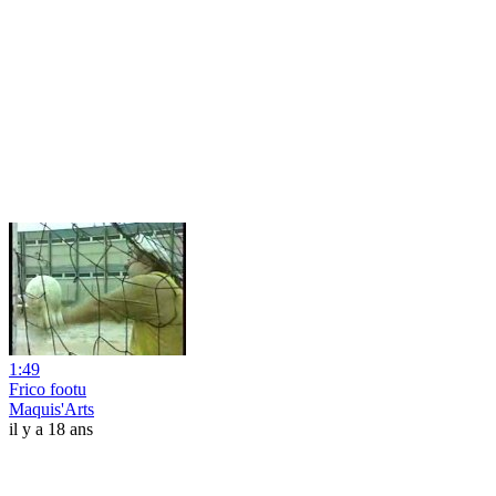
1:49
Frico footu
Maquis'Arts
il y a 18 ans