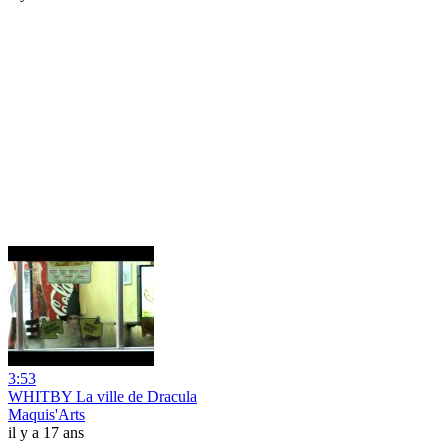
3:53
WHITBY La ville de Dracula
Maquis'Arts
il y a 17 ans