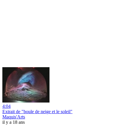
4:04
Extrait de "boule de neige et le soleil"
Maquis'Arts
il y a 18 ans