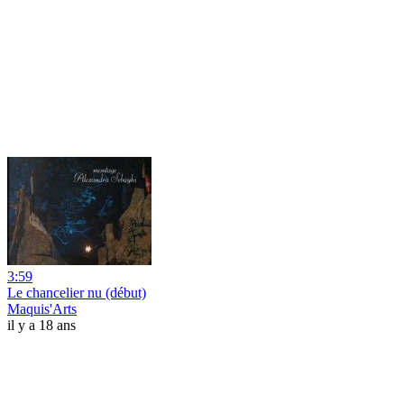
3:59
Le chancelier nu (début)
Maquis'Arts
il y a 18 ans