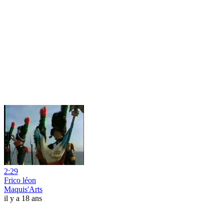
2:29
Frico léon
Maquis'Arts
il y a 18 ans