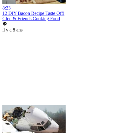
8:23
12 DIY Bacon Recipe Taste Off!
Glen & Friends Cooking Food
il y a 8 ans