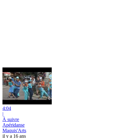
4:04
|
À suivre
Apéridanse
Maquis'Arts
il y a 16 ans