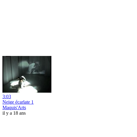
3:03
Neige écarlate 1
Maquis'Arts
il y a 18 ans